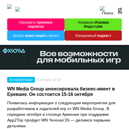
Оформить
премиум-
Альманах
Игровая
подписку
Индустрия
Запрос
инвестиций
в проект
Ежедневный
подкаст
Конференции
Сегодня 10:32
WN Media Group анонсировала бизнес-ивент в
Ереване. Он состоится 15-16 октября
Появилась информация о следующем мероприятии для
разработчиков и издателей игр от WN Media Group. В
середине октября в столице Армении при поддержке
App2Top пройдет WN Yerevan’26 — делимся первыми
деталями.