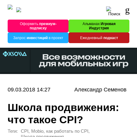
Оформить
премиум-
Альманах
Игровая
подписку
Индустрия
Запрос
инвестиций
в проект
Ежедневный
подкаст
09.03.2018 14:27
Александр Семенов
Школа продвижения:
что такое CPI?
Теги:
,
,
,
CPI
Mobio
как работать по CPI
Школа продвижения