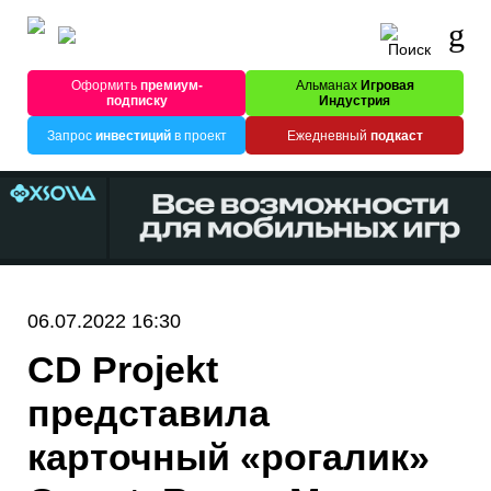
Оформить
премиум-
Альманах
Игровая
подписку
Индустрия
Запрос
инвестиций
в проект
Ежедневный
подкаст
06.07.2022 16:30
CD Projekt
представила
карточный «рогалик»