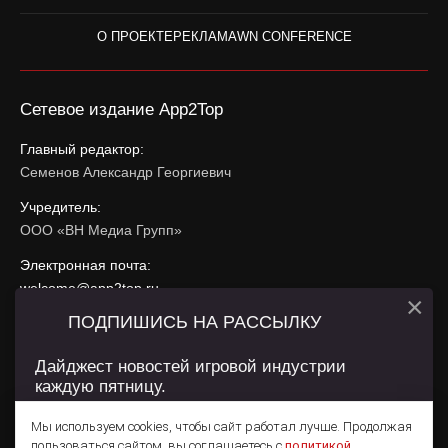
О ПРОЕКТЕ
РЕКЛАМА
WN CONFERENCE
Сетевое издание App2Top
Главный редактор:
Семенов Александр Георгиевич
Учредитель:
ООО «ВН Медиа Групп»
Электронная почта:
welcome@app2top.ru
×
ПОДПИШИСЬ НА РАССЫЛКУ
При использовании материалов активная ссылка на
app2top.ru
обязательна.
Дайджест новостей игровой индустрии
каждую пятницу.
Сайт использует IP адреса, cookie, данные геолокации
Пользователей сайта и сервис «Яндекс Метрика». Условия
Мы используем cookies, чтобы сайт работал лучше. Продолжая
использования содержатся в
Политике конфиденциальности
и
пользоваться сайтом, вы соглашаетесь с
политикой