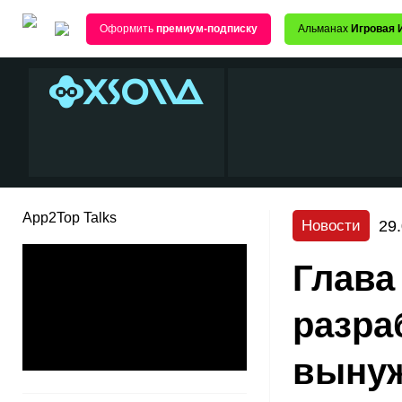
Оформить
премиум-подписку
Альманах
Игровая 
App2Top Talks
29
Новости
Глава 
разра
вынуж