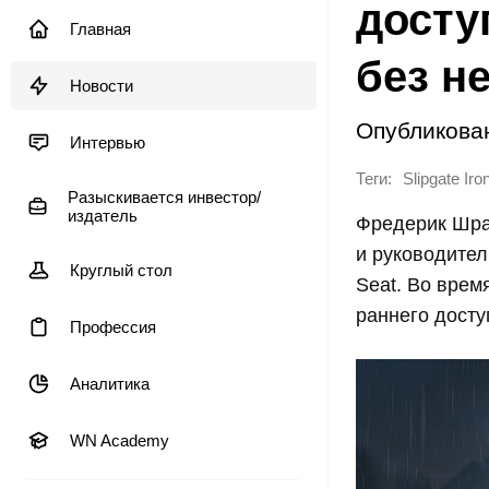
досту
Главная
без н
Новости
Опубликова
Интервью
Теги:
Slipgate Ir
Разыскивается инвестор/
издатель
Фредерик Шрай
и руководител
Круглый стол
Seat. Во врем
раннего досту
Профессия
Аналитика
WN Academy