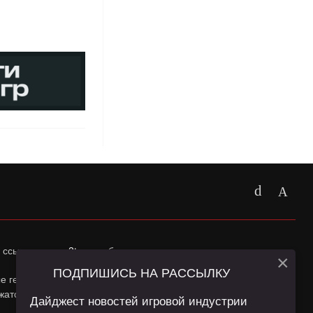
 ссылка на
app2top.ru
обязательна.
×
ПОДПИШИСЬ НА РАССЫЛКУ
ные геолокации Пользователей сайта и сервис «Яндекс
жатся в
Политике конфиденциальности
и
Пользовательском
Дайджест новостей игровой индустрии