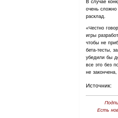
В случае конк
очень сложно 
расклад.
«Честно гово
игры разрабо
чтобы не приб
бета-тесты, з
убедили бы де
все это без п
не закончена
Источник:
Подпи
Есть но