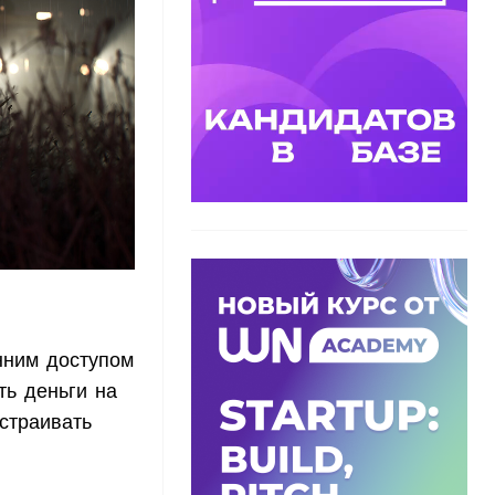
нним доступом
ть деньги на
страивать