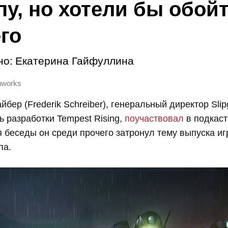
пу, но хотели бы обой
его
но:
Екатерина Гайфуллина
onworks
бер (Frederik Schreiber), генеральный директор Slip
ь разработки Tempest Rising,
поучаствовал
в подкаст
я беседы он среди прочего затронул тему выпуска и
па.