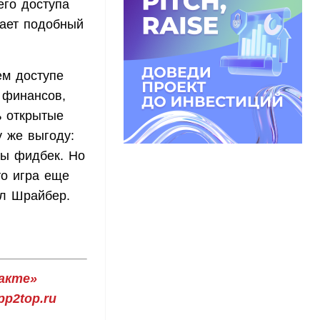
его доступа
вает подобный
ем доступе
 финансов,
ь открытые
у же выгоду:
бы фидбек. Но
то игра еще
ил Шрайбер.
акте»
p2top.ru