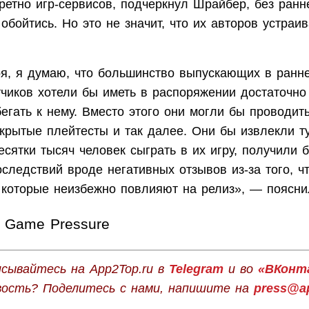
ретно игр-сервисов, подчеркнул Шрайбер, без ранн
обойтись. Но это не значит, что их авторов устраи
ря, я думаю, что большинство выпускающих в ранн
тчиков хотели бы иметь в распоряжении достаточно
егать к нему. Вместо этого они могли бы проводит
акрытые плейтесты и так далее. Они бы извлекли т
сятки тысяч человек сыграть в их игру, получили 
оследствий вроде негативных отзывов из-за того, ч
, которые неизбежно повлияют на релиз», — поясн
Game Pressure
сывайтесь на App2Top.ru в
Telegram
и во
«ВКонт
вость? Поделитесь с нами, напишите на
press@ap