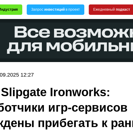
Индустрия
Запрос
инвестиций
в проект
Ежедневный
подкаст
.09.2025 12:27
Slipgate Ironworks:
ботчики игр-сервисов
дены прибегать к ран