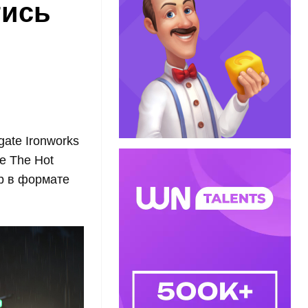
тись
gate Ironworks
е The Hot
гр в формате