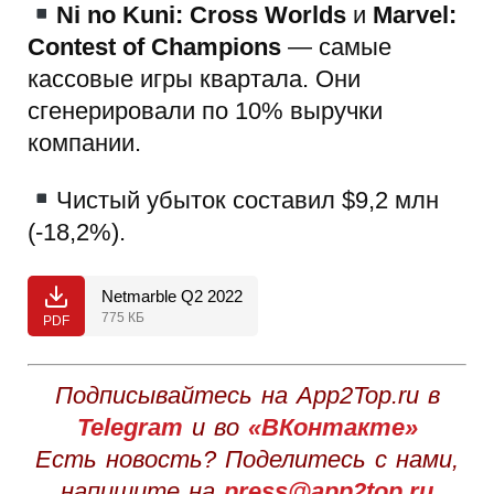
Ni no Kuni: Cross Worlds
и
Marvel:
Contest of Champions
— самые
кассовые игры квартала. Они
сгенерировали по 10% выручки
компании.
Чистый убыток составил $9,2 млн
(-18,2%).
Netmarble Q2 2022
775 КБ
PDF
Подписывайтесь на App2Top.ru в
Telegram
и во
«ВКонтакте»
Есть новость? Поделитесь с нами,
напишите на
press@app2top.ru