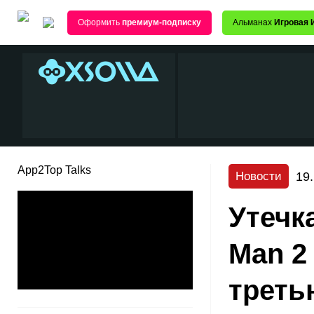
Оформить
премиум-подписку
Альманах
Игровая 
App2Top Talks
19
Новости
Утечка
Man 2
треть