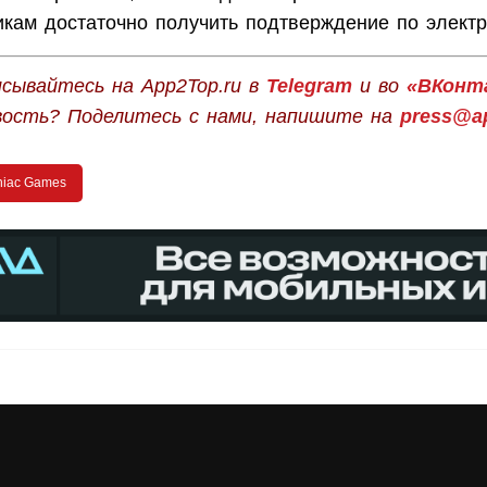
икам достаточно получить подтверждение по электр
сывайтесь на App2Top.ru в
Telegram
и во
«ВКонт
вость? Поделитесь с нами, напишите на
press@ap
niac Games