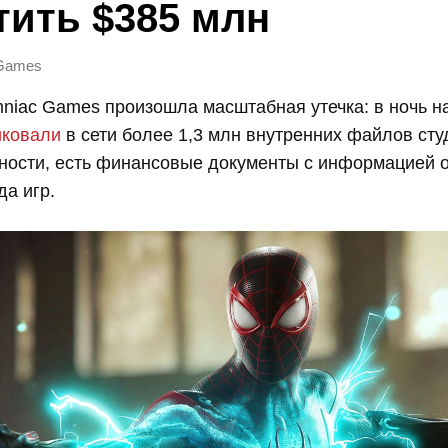
тить $385 млн
 Games
mniac Games произошла масштабная утечка: в ночь н
иковали
в сети более 1,3 млн внутренних файлов сту
тности, есть финансовые документы с информацией 
да игр.