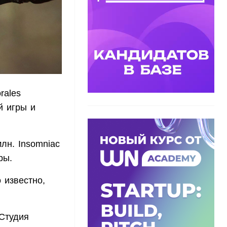
rales
й игры и
лн. Insomniac
ры.
 известно,
 Студия