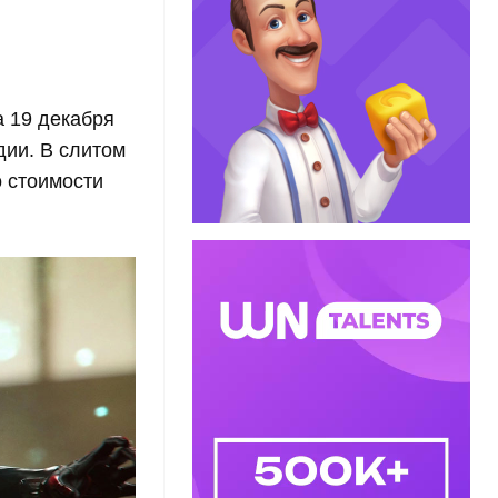
а 19 декабря
дии. В слитом
о стоимости