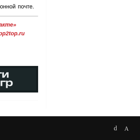
онной почте.
акте»
p2top.ru