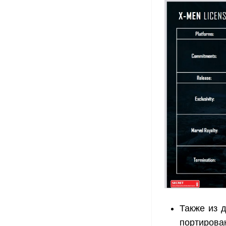
Также из д
портирова