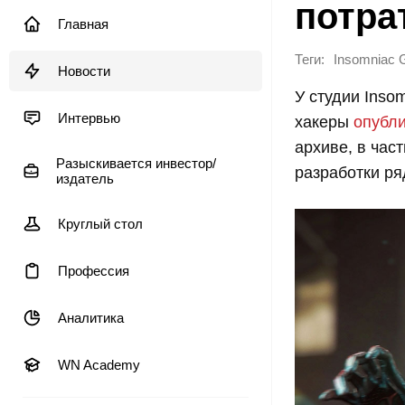
потра
Главная
Теги:
Insomniac
Новости
У студии Inso
Интервью
хакеры
опубл
архиве, в час
Разыскивается инвестор/
разработки ря
издатель
Круглый стол
Профессия
Аналитика
WN Academy