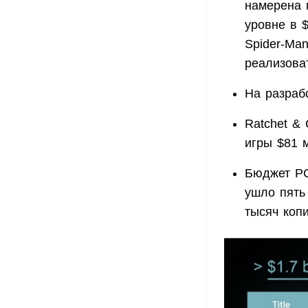
намерена 
уровне в 
Spider-Ma
реализоват
На разрабо
Ratchet & 
игры $81 
Бюджет PC-
ушло пять
тысяч коп