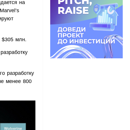
идается на
Marvel’s
ируют
ь $305 млн.
 разработку
го разработку
не менее 800