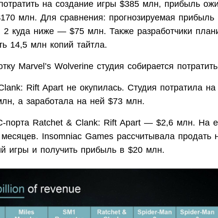
потратить на создание игры $385 млн, прибыль ож
$170 млн. Для сравнения: прогнозируемая прибыль 
n 2 куда ниже — $75 млн. Также разработчики план
ь 14,5 млн копий тайтла.
тку Marvel’s Wolverine студия собирается потратит
Clank: Rift Apart не окупилась. Студия потратила на
млн, а заработала на ней $73 млн.
порта Ratchet & Clank: Rift Apart — $2,6 млн. На е
 месяцев. Insomniac Games рассчитывала продать 
ий игры и получить прибыль в $20 млн.