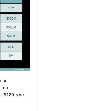
р во
ь на
— $120 млн.