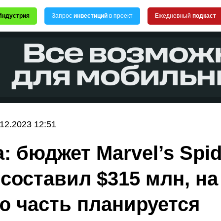
Индустрия
Запрос
инвестиций
в проект
Ежедневный
подкаст
.12.2023 12:51
: бюджет Marvel’s Spid
 составил $315 млн, на
ю часть планируется