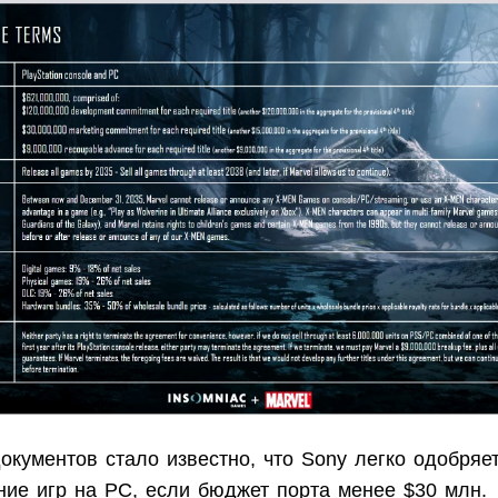
окументов стало известно, что Sony легко одобряе
ние игр на PC, если бюджет порта менее $30 млн.