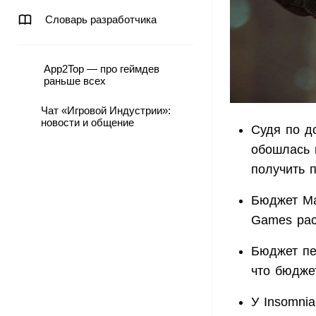
Словарь разработчика
App2Top — про геймдев
раньше всех
Чат «Игровой Индустрии»:
новости и общение
Судя по до
обошлась 
получить 
Бюджет Ma
Games рас
Бюджет пер
что бюдже
У Insomni