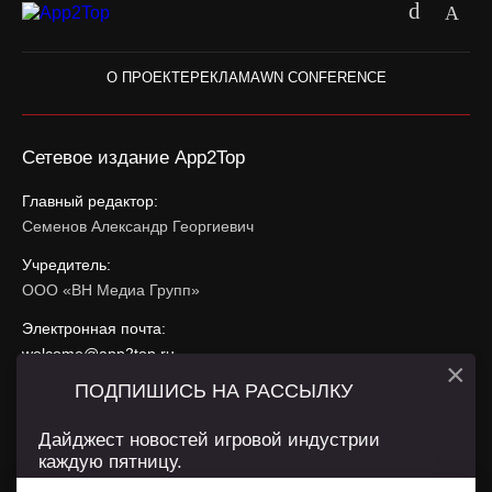
О ПРОЕКТЕ
РЕКЛАМА
WN CONFERENCE
Сетевое издание App2Top
Главный редактор:
Семенов Александр Георгиевич
Учредитель:
ООО «ВН Медиа Групп»
Электронная почта:
welcome@app2top.ru
×
ПОДПИШИСЬ НА РАССЫЛКУ
При использовании материалов активная ссылка на
app2top.ru
обязательна.
Дайджест новостей игровой индустрии
каждую пятницу.
Сайт использует IP адреса, cookie, данные геолокации
Пользователей сайта и сервис «Яндекс Метрика». Условия