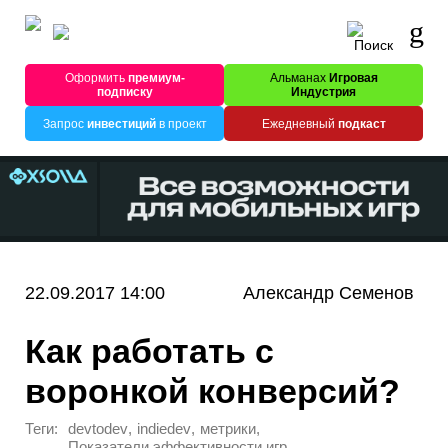
Оформить
премиум-
Альманах
Игровая
подписку
Индустрия
Запрос
инвестиций
в проект
Ежедневный
подкаст
22.09.2017 14:00
Александр Семенов
Как работать с
воронкой конверсий?
Теги:
,
,
,
devtodev
indiedev
метрики
Показатели эффективности игр