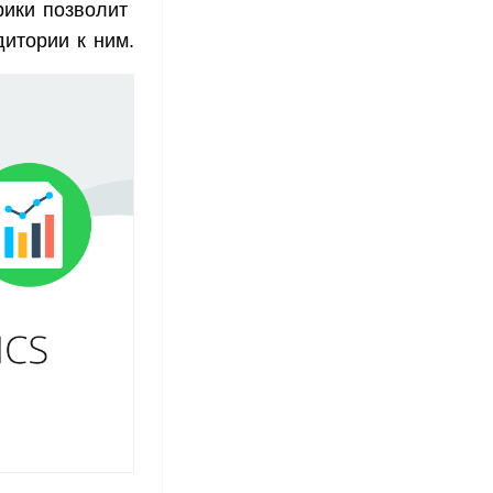
рики позволит
итории к ним.