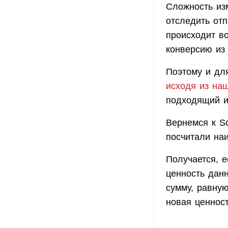
Сложность изм
отследить от
происходит в
конверсию из 
Поэтому и для
исходя из на
подходящий и
Вернемся к So
посчитали на
Получается, е
ценность данн
сумму, равную
новая ценност