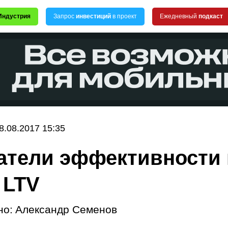
Индустрия
Запрос
инвестиций
в проект
Ежедневный
подкаст
8.08.2017 15:35
атели эффективности 
 LTV
но:
Александр Семенов