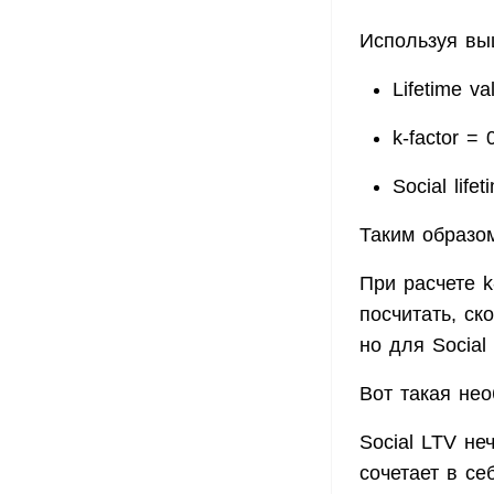
Используя вы
Lifetime va
k-factor = 
Social life
Таким образом
При расчете k
посчитать, ск
но для Socia
Вот такая нео
Social LTV не
сочетает в се