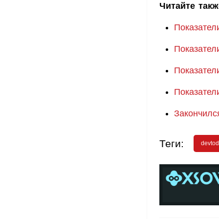
Читайте такж
Показател
Показател
Показател
Показател
Закончилс
Теги:
devto