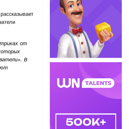
– рассказывает
затели
етриках от
 которых
ватели». В
ают