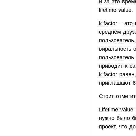
и за это врем
lifetime value.
k-factor – эт
среднем друз
пользователь.
виральность о
пользователь 
приводит к са
k-factor раве
приглашают 6
Стоит отметит
Lifetime valu
нужно было бы
проект, что д