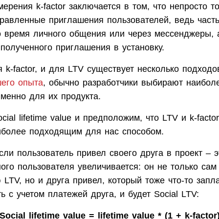
ерения k-factor заключается в том, что непросто т
правленные приглашения пользователей, ведь часть
о время личного общения или через мессенджеры, 
полученного приглашения в установку.
 k-factor, и для LTV существует несколько подходов
шего опыта
, обычно разработчики выбирают наибол
менно для их продукта.
cial lifetime value и предположим, что LTV и k-facto
иболее подходящим для нас способом.
сли пользователь привел своего друга в проект – эт
ого пользователя увеличивается: он не только сам
 LTV, но и друга привел, который тоже что-то запла
ь с учетом платежей друга, и будет Social LTV:
Social lifetime value = lifetime value * (1 + k-factor