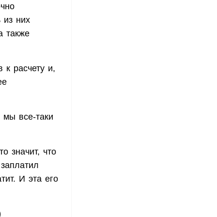
очно
 из них
а также
 к расчету и,
ее
r мы все-таки
о значит, что
 заплатил
тит. И эта его
)