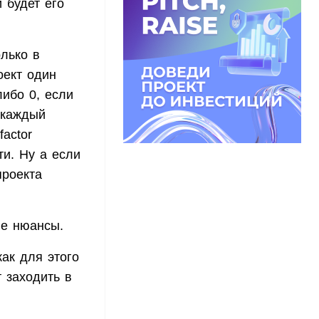
 будет его
олько в
оект один
либо 0, если
о каждый
actor
ти. Ну а если
проекта
ые нюансы.
как для этого
 заходить в