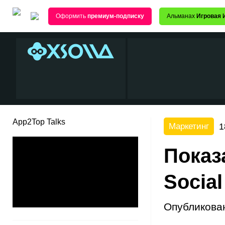
Оформить
премиум-подписку
Альманах
Игровая 
App2Top Talks
1
Маркетинг
Показ
Social
Опубликова