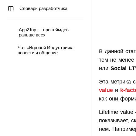
Словарь разработчика
App2Top — про геймдев
раньше всех
Чат «Игровой Индустрии»:
В данной ста
новости и общение
тем не менее
или
Social LT
Эта метрика с
value
и
k-fact
как они форми
Lifetime valu
показывает, с
нем. Например