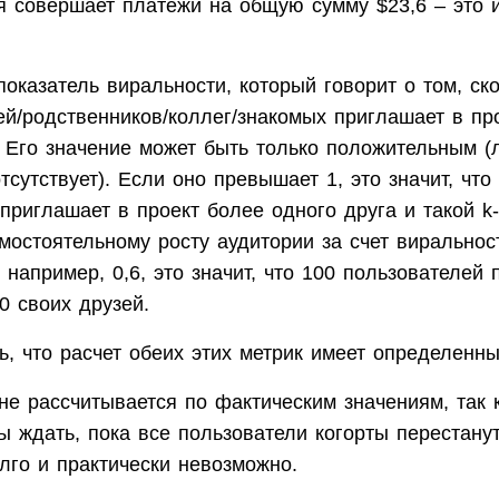
я совершает платежи на общую сумму $23,6 – это и
о показатель виральности, который говорит о том, ск
ей/родственников/коллег/знакомых приглашает в пр
 Его значение может быть только положительным (
тсутствует). Если оно превышает 1, это значит, чт
приглашает в проект более одного друга и такой k-f
мостоятельному росту аудитории за счет виральнос
н, например, 0,6, это значит, что 100 пользователей 
0 своих друзей.
ь, что расчет обеих этих метрик имеет определенн
e не рассчитывается по фактическим значениям, так 
 ждать, пока все пользователи когорты перестанут
олго и практически невозможно.