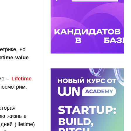
етрике, но
fetime value
гие –
Lifetime
 посмотрим,
оторая
ою жизнь в
ней (lifetime)