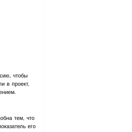
ссию, чтобы
и в проект,
ением.
обна тем, что
показатель его