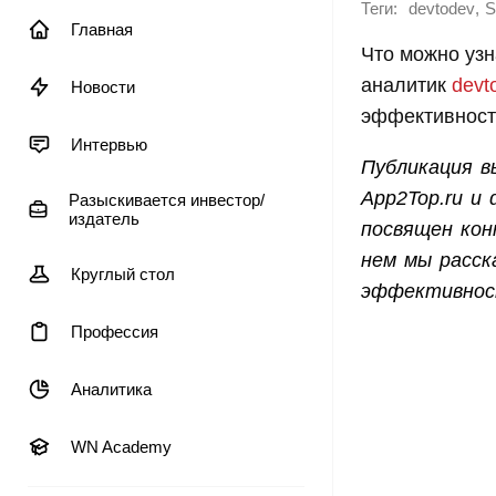
Теги:
,
devtodev
S
Главная
Что можно узна
аналитик
devt
Новости
эффективност
Интервью
Публикация в
App2Top.ru и
Разыскивается инвестор/
издатель
посвящен кон
нем мы расск
Круглый стол
эффективност
Профессия
Аналитика
WN Academy