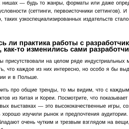
 нишах — будь то жанры, форматы или даже опре
словности (сеттинги, первоисточники сеттингов). И
о, таких узкоспециализированных издательств стал
ь ли практика работы с разработчик
 как-то изменились сами разработч
мы присутствовали на целом ряде индустриальных 
ь, что каждое из них интересно, но особо я бы вы
зии и в Польше.
рить про общие тренды, то мы видим, что с каждым
ктов из Китая и Кореи. Посмотрите, что показывает
овых выставках — это высококачественные игры, со
ь хорошо изучили рынок и предпочтения аудитории.
бладают очень чутким и трезвым взглядом на вещи,