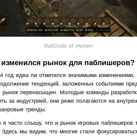
RailGods of Hysterr
д изменился рынок для паблишеров?
24 год едва ли отметился значимыми изменениями, 
одолжение тенденций, заложенных событиями пре
о рынок перенасыщен. Молодые команды разработк
ть за индустрией, они реже полагаются на внутре
жанровые тренды.
я я часто слышу, что и рынок игровых паблишеров 
 Здесь мы видим, что многие стали фокусироватьс