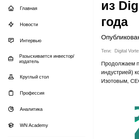
из Dig
Главная
года
Новости
Опубликова
Интервью
Теги:
Digital Vort
Разыскивается инвестор/
издатель
Продолжаем по
индустрией) к
Круглый стол
Изотовым, C
Профессия
Аналитика
WN Academy