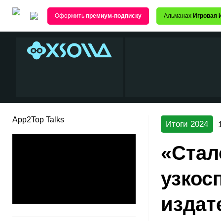
Оформить
премиум-подписку
Альманах
Игровая 
App2Top Talks
Итоги 2024
«Стал
узкос
издат