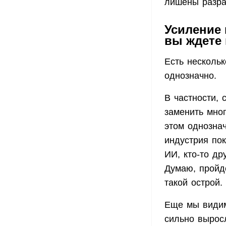
лишены разраб
Усиление 
вы ждете 
Есть нескольк
однозначно.
В частности, 
заменить мно
этом однозна
индустрия пок
ИИ, кто-то др
Думаю, пройде
такой острой.
Еще мы видим
сильно вырос