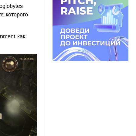
oglobytes
е которого
inment как