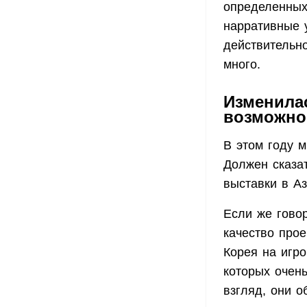
определенных
нарративные у
действительн
много.
Изменилас
возможно,
В этом году 
Должен сказат
выставки в А
Если же гово
качество прое
Корея на игр
которых очен
взгляд, они о