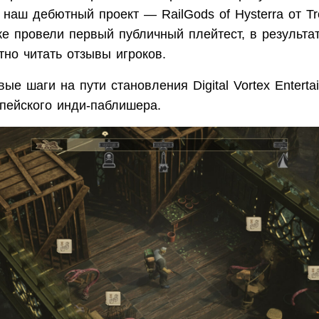
наш дебютный проект — RailGods of Hysterra от Tr
е провели первый публичный плейтест, в результат
но читать отзывы игроков.
ые шаги на пути становления Digital Vortex Enterta
опейского инди-паблишера.