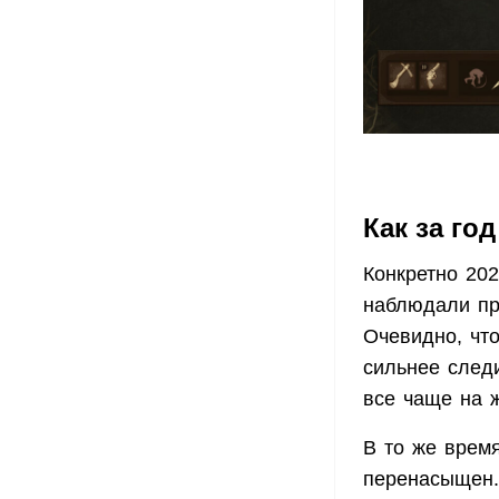
Как за го
Конкретно 20
наблюдали пр
Очевидно, чт
сильнее следи
все чаще на 
В то же врем
перенасыщен.