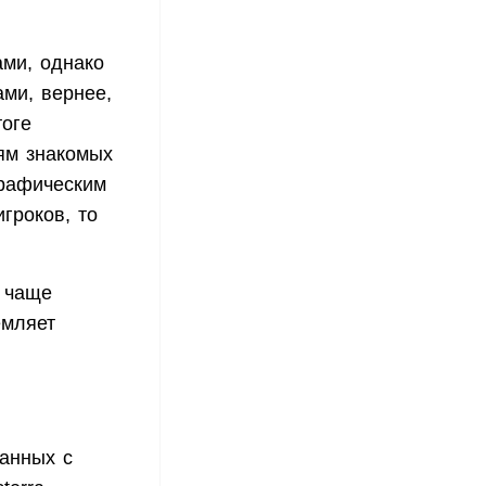
ми, однако
ами, вернее,
тоге
ям знакомых
графическим
гроков, то
 чаще
емляет
анных с