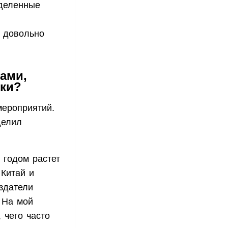
деленные
о довольно
ами,
ики?
мероприятий.
делил
 годом растет
 Китай и
здатели
 На мой
 чего часто