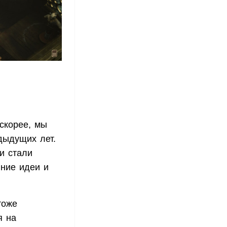
скорее, мы
дыдущих лет.
и стали
нние идеи и
тоже
я на