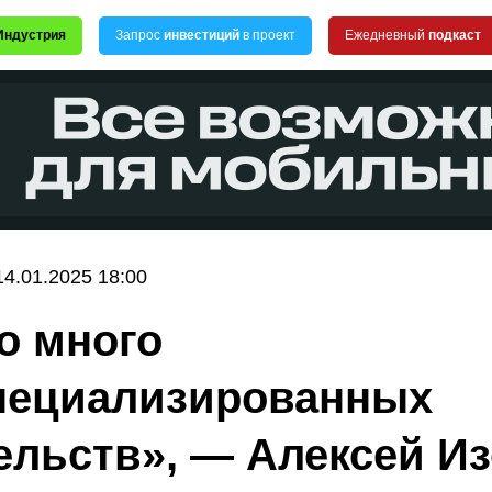
Индустрия
Запрос
инвестиций
в проект
Ежедневный
подкаст
14.01.2025 18:00
о много
пециализированных
ельств», — Алексей И