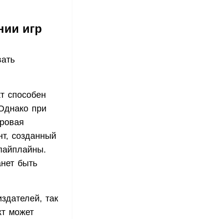
нии игр
вать
кт способен
Однако при
гровая
нт, созданный
 пайплайны.
анет быть
здателей, так
кт может