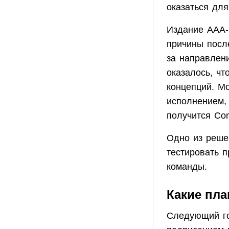
оказаться дл
Издание ААА-
причины после
за направлен
оказалось, ч
концепций. М
исполнением,
получится Con
Одно из реше
тестировать п
команды.
Какие пла
Следующий го