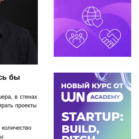
сь бы
шера, в стенах
ирать проекты
 количество
мы