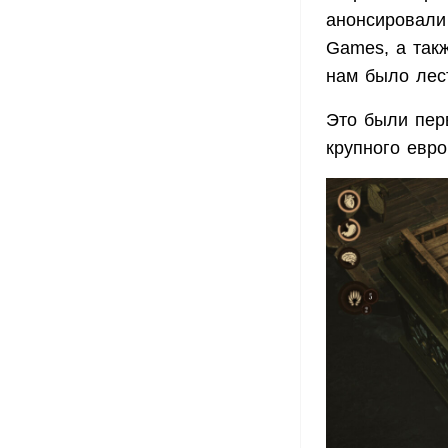
анонсировали 
Games, а такж
нам было лест
Это были перв
крупного евр