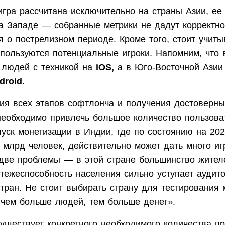
гра рассчитана исключительно на страны Азии, ее 
на Западе — собранные метрики не дадут корректно
 о пострелизном периоде. Кроме того, стоит учиты
 пользуются потенциальные игроки. Напомним, что 
 людей с техникой на
iOS,
а в Юго-Восточной Азии
droid
.
ия всех этапов софтлонча и получения достоверны
 необходимо привлечь большое количество пользова
уск монетизации в Индии, где по состоянию на 202
 млрд человек, действительно может дать много иг
 две проблемы — в этой стране большинство жител
атежеспособность населения сильно уступает ауди
тран. Не стоит выбирать страну для тестирования 
«чем больше людей, тем больше денег».
существует конкретного необходимого количества п