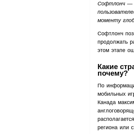
Софтлонч — э
пользователе
моменту глоб
Софтлонч поз
продолжать р
этом этапе о
Какие стр
почему?
По информац
мобильных игр
Канада макси
англоговорящ
располагается
региона или 