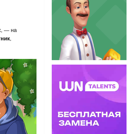
, — на
тник
,