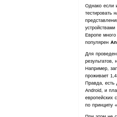
Однако если и
тестировать 
представления
устройствами
Европе много
популярен
An
Для проведен
результатов,
Например, зап
проживает 1,4
Правда, есть
Android, и пл
европейских с
по принципу 
При этом не 