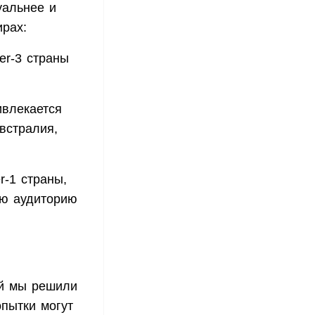
уальнее и
рах:
er-3 страны
влекается
встралия,
r-1 страны,
ую аудиторию
ой мы решили
опытки могут