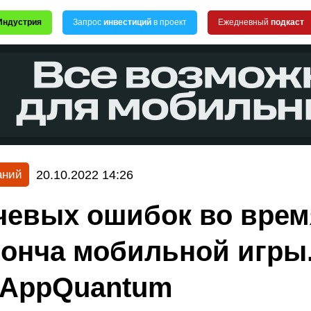
Индустрия
Запрос
инвестиций
в проект
Ежедневный
подкаст
20.10.2022 14:26
аний
чевых ошибок во врем
онча мобильной игры
 AppQuantum