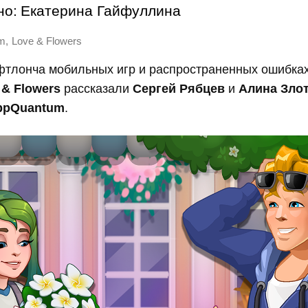
но:
Екатерина Гайфуллина
,
m
Love & Flowers
фтлонча мобильных игр и распространенных ошибках
& Flowers
рассказали
Сергей Рябцев
и
Алина Зло
pQuantum
.