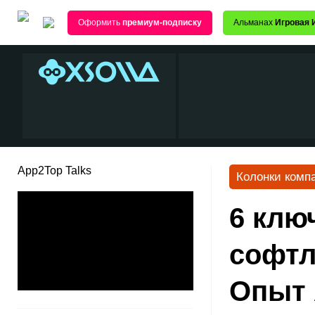
Оформить
премиум-подписку
Альманах
Игровая 
App2Top Talks
Колонки комп
6 клю
софтл
Опыт