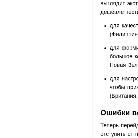
выглядит экс
дешевле тест
для качес
(Филиппин
для форми
большое ко
Новая Зел
для настр
чтобы при
(Британия
Ошибки во
Теперь перейд
отступить от 