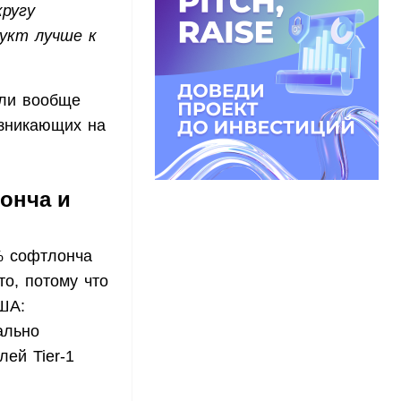
ругу
дукт лучше к
 ли вообще
озникающих на
онча и
% софтлонча
о, потому что
ША:
ально
ей Tier-1