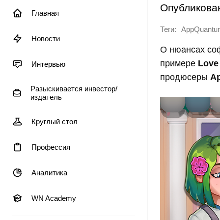
Опубликова
Главная
Теги:
AppQuantu
Новости
О нюансах со
примере
Love 
Интервью
продюсеры
Ap
Разыскивается инвестор/
издатель
Круглый стол
Профессия
Аналитика
WN Academy