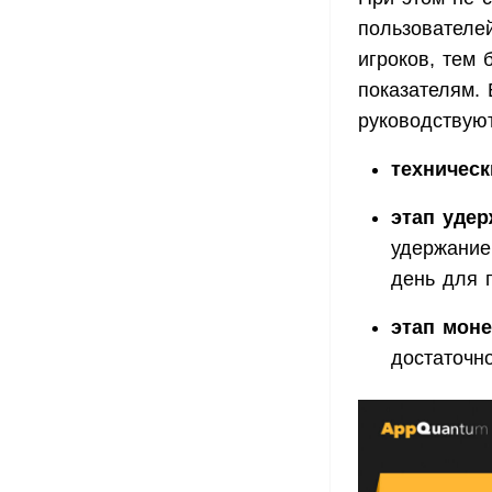
пользователе
игроков, тем
показателям. 
руководствую
техническ
этап уде
удержание
день для 
этап мон
достаточн