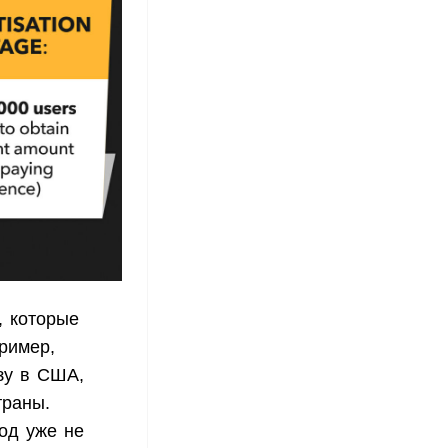
, которые
ример,
зу в США,
траны.
ход уже не