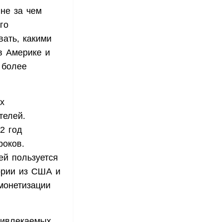
не за чем
го
вать, какими
в Америке и
 более
х
телей.
2 год
роков.
ей пользуется
тории из США и
монетизации
ривлекаемых