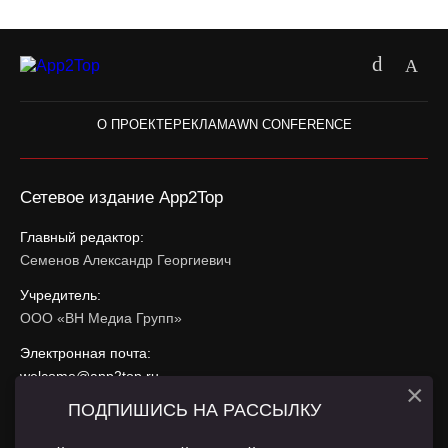
О ПРОЕКТЕ
РЕКЛАМА
WN CONFERENCE
Сетевое издание App2Top
Главный редактор:
Семенов Александр Георгиевич
Учредитель:
ООО «ВН Медиа Групп»
Электронная почта:
welcome@app2top.ru
×
ПОДПИШИСЬ НА РАССЫЛКУ
При использовании материалов активная ссылка на
app2top.ru
обязательна.