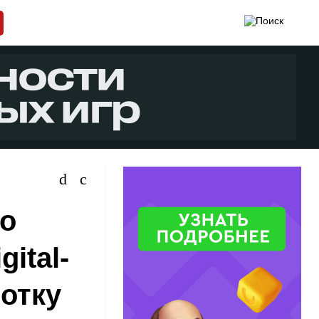
по
gital-
ботку