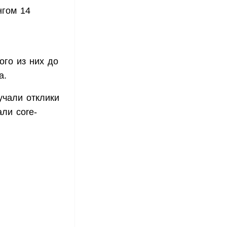
нгом 14
ого из них до
а.
учали отклики
ли core-