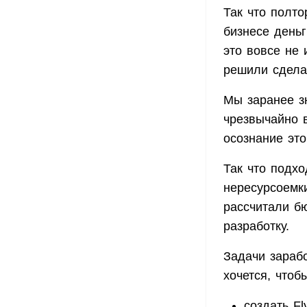
Так что полто
бизнесе деньг
это вовсе не 
решили сделат
Мы заранее зн
чрезвычайно 
осознание это
Так что подх
нересурсоемки
рассчитали бю
разработку.
Задачи зарабо
хочется, чтоб
создать Fl