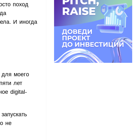
осто поход
уда
ела. И иногда
и для моего
пяти лет
е digital-
 запускать
но не