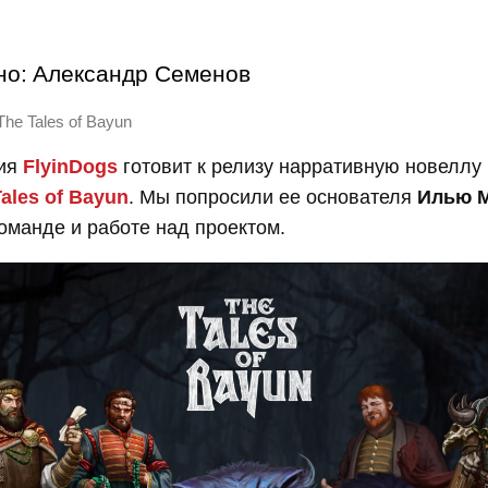
но:
Александр Семенов
The Tales of Bayun
дия
FlyinDogs
готовит к релизу нарративную новеллу
ales of Bayun
. Мы попросили ее основателя
Илью 
команде и работе над проектом.