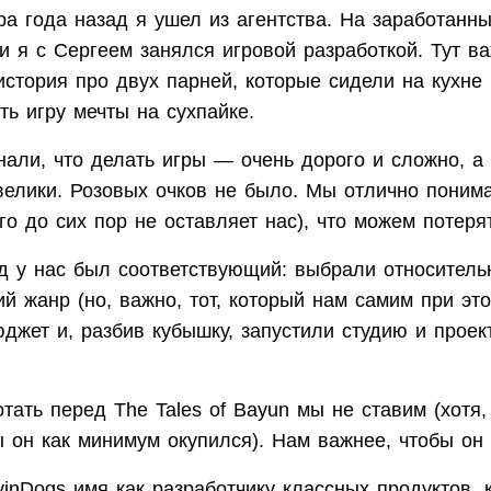
ра года назад я ушел из агентства. На заработанные 
и я с Сергеем занялся игровой разработкой. Тут в
история про двух парней, которые сидели на кухне 
ь игру мечты на сухпайке.
али, что делать игры — очень дорого и сложно, а
велики. Розовых очков не было. Мы отлично понима
го до сих пор не оставляет нас), что можем потеря
од у нас был соответствующий: выбрали относитель
й жанр (но, важно, тот, который нам самим при это
джет и, разбив кубышку, запустили студию и проек
тать перед The Tales of Bayun мы не ставим (хотя,
ы он как минимум окупился). Нам важнее, чтобы он 
yinDogs имя как разработчику классных продуктов, 