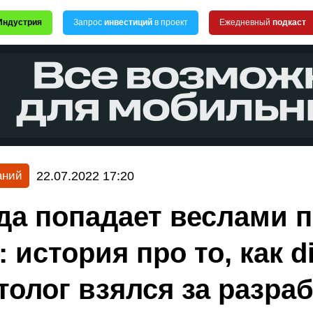
Индустрия
Запрос
инвестиций
в проект
Ежедневный
подкаст
22.07.2022 17:20
аний
да попадает веслами 
 история про то, как di
толог взялся за разра