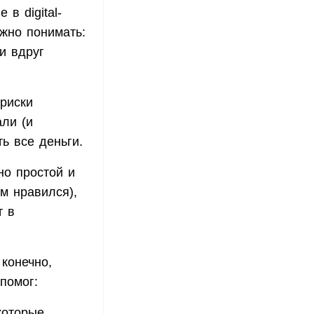
в digital-
ажно понимать:
и вдруг
 риски
ли (и
ть все деньги.
но простой и
м нравился),
т в
 конечно,
помог:
которые