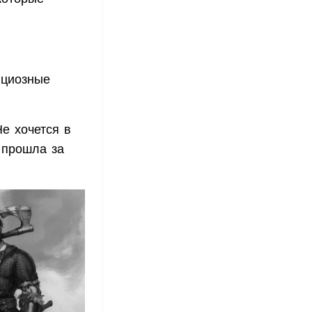
ициозные
Не хочется в
 прошла за