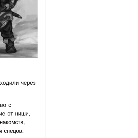
ходили через
во с
ие от ниши,
накомств,
м спецов.