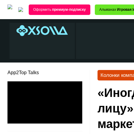
Оформить
премиум-подписку
Альманах
Игровая 
App2Top Talks
Колонки комп
«Иног
лицу»:
марке