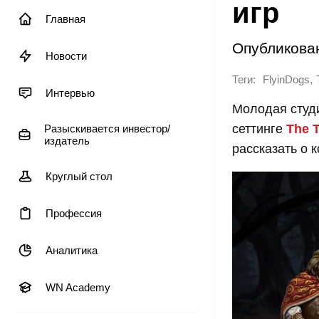
игр
Главная
Опубликова
Новости
Теги:
,
FlyinDogs
Интервью
Молодая сту
сеттинге
The T
Разыскивается инвестор/
издатель
рассказать о 
Круглый стол
Профессия
Аналитика
WN Academy