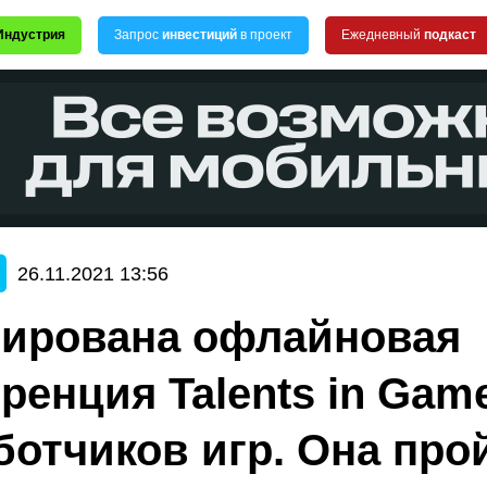
Индустрия
Запрос
инвестиций
в проект
Ежедневный
подкаст
26.11.2021 13:56
ирована офлайновая
ренция Talents in Gam
ботчиков игр. Она про