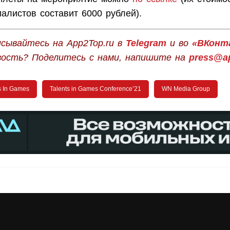
алистов составит 6000 рублей).
сывайтесь на App2Top.ru в
Telegram
и во
«ВКонт
вость? Поделитесь с нами, напишите на
press@ap
s In Games
Talents in Games Conference’21
WN Media Group