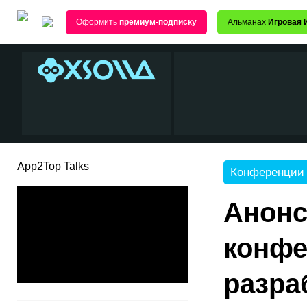
Оформить
премиум-подписку
Альманах
Игровая 
App2Top Talks
Конференции
Анонс
конфе
разра