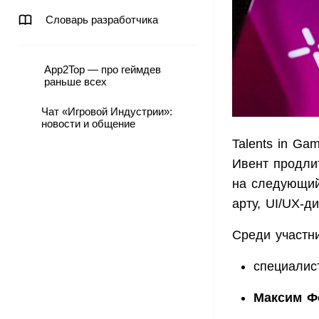
Словарь разработчика
App2Top — про геймдев
раньше всех
Чат «Игровой Индустрии»:
новости и общение
Talents in Ga
Ивент продлит
на следующий
арту, UI/UX-д
Среди участн
специалис
Максим Ф