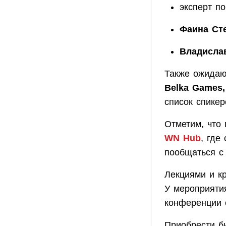
эксперт п
Фаина Ст
Владисла
Также ожидаю
Belka Games, 
список спике
Отметим, что
WN Hub
, где
пообщаться с 
Лекциями и кр
У мероприяти
конференции 
Приобрести б