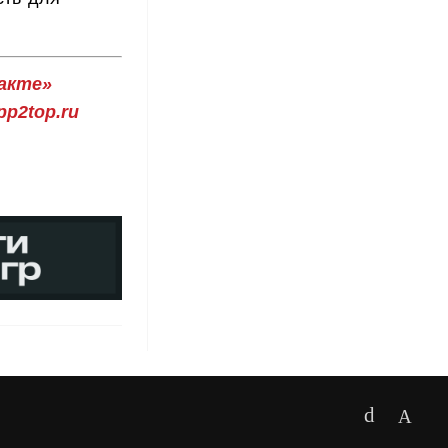
акте»
p2top.ru