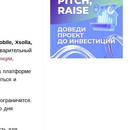
bile, Xsolla,
дварительный
енции
.
а платформе
иться и
ограничится.
о дня
сть для