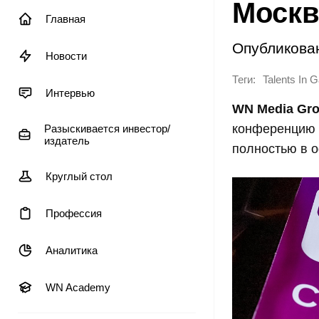
Москв
Главная
Опубликова
Новости
Теги:
Talents In
Интервью
WN Media Gr
конференцию д
Разыскивается инвестор/
издатель
полностью в о
Круглый стол
Профессия
Аналитика
WN Academy