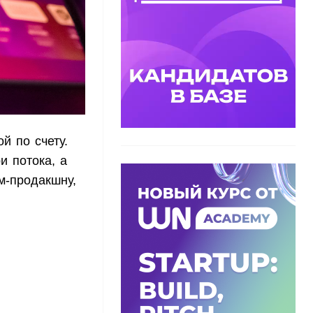
й по счету.
и потока, а
м-продакшну,