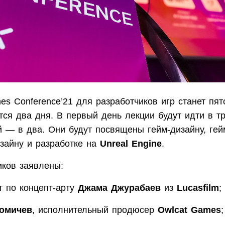
mes Conference’21 для разработчиков игр станет пято
ся два дня. В первый день лекции будут идти в тр
 — в два. Они будут посвящены гейм-дизайну, гей
изайну и разработке на
Unreal Engine
.
иков заявлены:
т по концепт-арту
Джама Джурабаев
из
Lucasfilm
;
омичев
, исполнительный продюсер
Owlcat Games
;