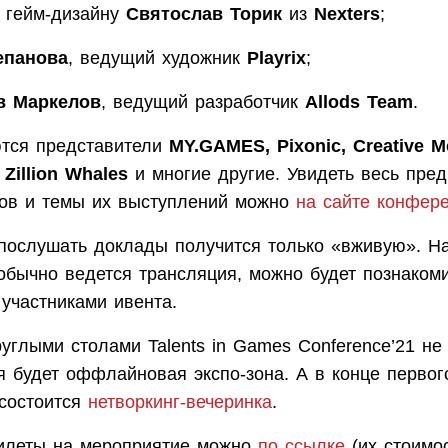
о гейм-дизайну
Святослав Торик
из
Nexters
;
епанова
, ведущий художник
Playrix
;
в Маркелов
, ведущий разработчик
Allods Team
.
тся представители
MY.GAMES, Pixonic, Creative Mo
Zillion Whales
и многие другие. Увидеть весь пре
ров и темы их выступлений можно
на сайте конфер
 послушать доклады получится только «вживую». Н
 обычно ведется трансляция, можно будет познаком
участниками ивента.
углыми столами Talents in Games Conference’21 не 
я будет оффлайновая экспо-зона. А в конце первог
состоится
нетворкинг-вечеринка
.
илеты на мероприятие можно
по ссылке
(их стоимо