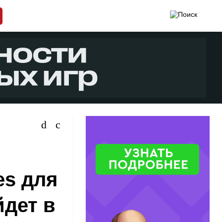
es для
йдет в