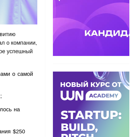
звитию
ал о компании,
кое успешный
рами о самой
;
лось на
ания $250