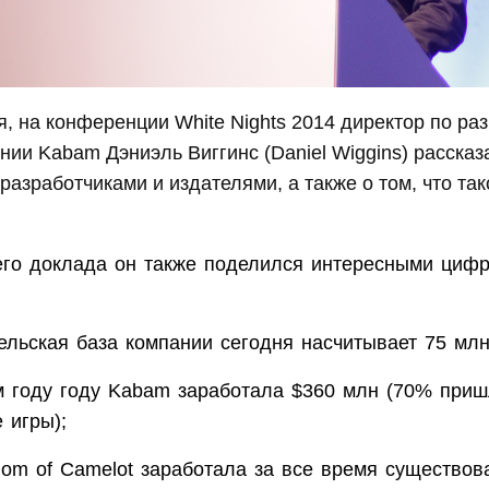
я, на конференции White Nights 2014 директор по ра
нии Kabam Дэниэль Виггинс (Daniel Wiggins) рассказ
разработчиками и издателями, а также о том, что та
его доклада он также поделился интересными циф
ельская база компании сегодня насчитывает 75 млн
 году году Kabam заработала $360 млн (70% приш
 игры);
dom of Camelot заработала за все время существов