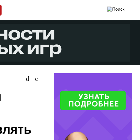
и
влять