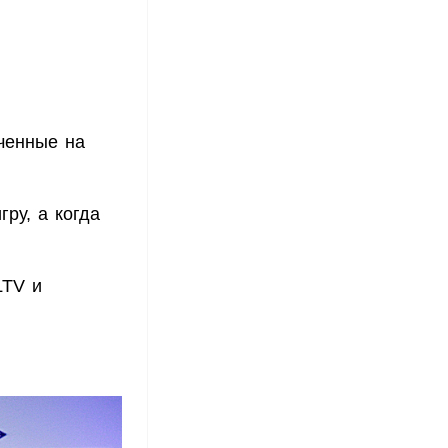
аченные на
гру, а когда
LTV и