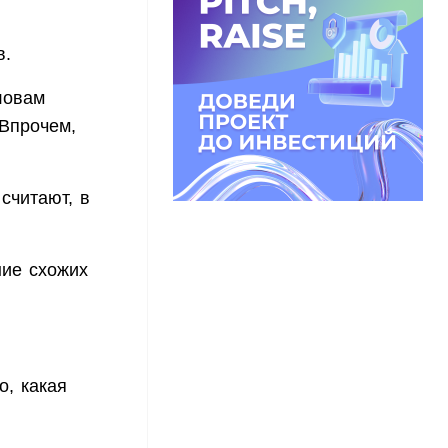
в.
ловам
Впрочем,
считают, в
ние схожих
о, какая