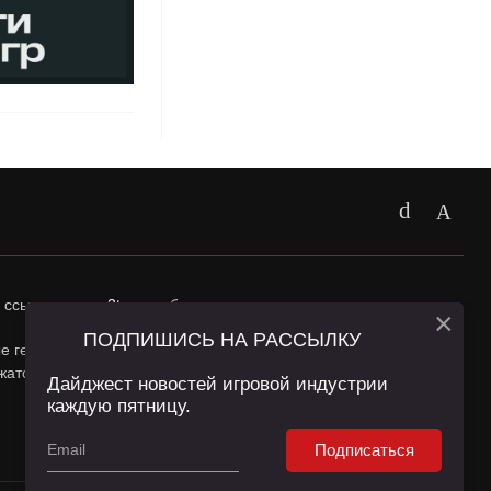
 ссылка на
app2top.ru
обязательна.
×
ПОДПИШИСЬ НА РАССЫЛКУ
ные геолокации Пользователей сайта и сервис «Яндекс
жатся в
Политике конфиденциальности
и
Пользовательском
Дайджест новостей игровой индустрии
каждую пятницу.
Подписаться