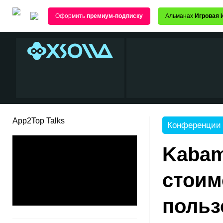
Оформить
премиум-подписку
Альманах
Игровая 
App2Top Talks
Конференции
Kabam
стоим
польз