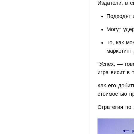
Издатели, в с
Подходят 
Могут уде
То, как мо
маркетинг 
"Успех, — гов
игра висит в 
Как его доби
стоимостью п
Стратегия по