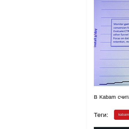
В Kabam счит
Теги:
kabam