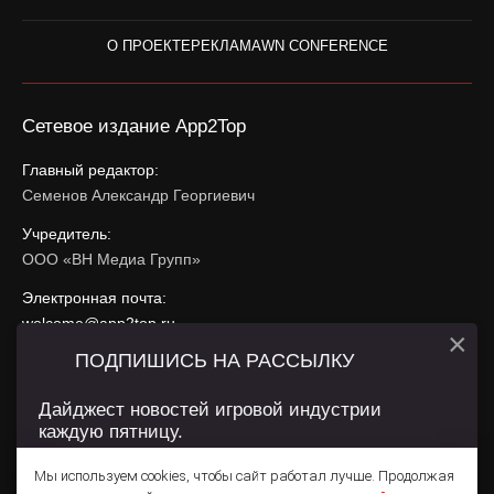
О ПРОЕКТЕ
РЕКЛАМА
WN CONFERENCE
Сетевое издание App2Top
Главный редактор:
Семенов Александр Георгиевич
Учредитель:
ООО «ВН Медиа Групп»
Электронная почта:
welcome@app2top.ru
×
ПОДПИШИСЬ НА РАССЫЛКУ
При использовании материалов активная ссылка на
app2top.ru
обязательна.
Дайджест новостей игровой индустрии
каждую пятницу.
Сайт использует IP адреса, cookie, данные геолокации
Пользователей сайта и сервис «Яндекс Метрика». Условия
Мы используем cookies, чтобы сайт работал лучше. Продолжая
использования содержатся в
Политике конфиденциальности
и