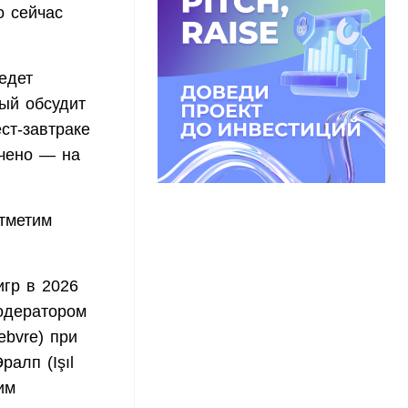
о сейчас
едет
ый обсудит
ст-завтраке
ичено — на
Отметим
гр в 2026
модератором
ebvre) при
алп (Işıl
им