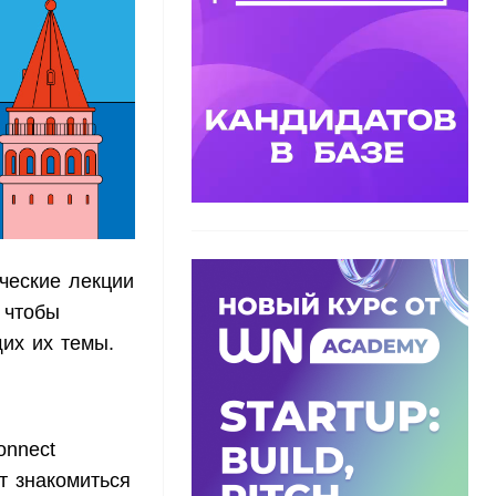
ические лекции
 чтобы
щих их темы.
onnect
т знакомиться