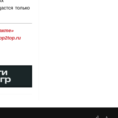
ых
астся только
акте»
p2top.ru