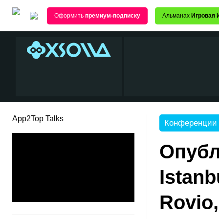
Оформить
премиум-подписку
Альманах
Игровая 
App2Top Talks
Конференции
Опубл
Istan
Rovio,