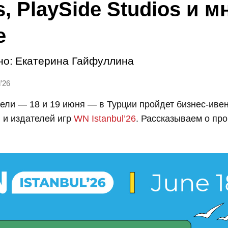
, PlaySide Studios и м
е
но:
Екатерина Гайфуллина
’26
ели — 18 и 19 июня — в Турции пройдет бизнес-иве
 и издателей игр
WN Istanbul’26
. Рассказываем о пр