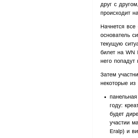
друг с другом
происходит на
Начнется все
основатель с
текущую ситу
билет на WN I
него попадут 
Затем участни
некоторые из 
панельная
году: кре
будет дире
участии ма
Eralp) и в