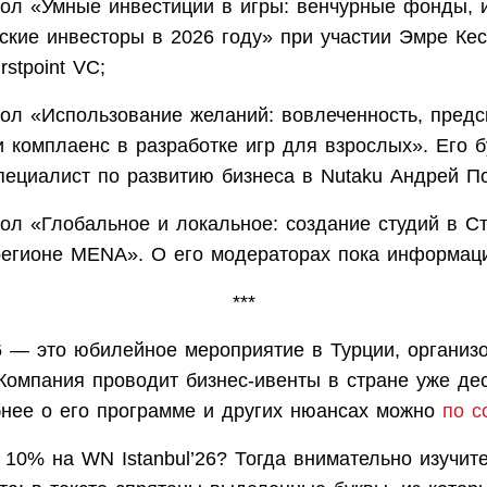
тол «Умные инвестиции в игры: венчурные фонды, 
еские инвесторы в 2026 году» при участии Эмре Кес
irstpoint VC;
тол «Использование желаний: вовлеченность, предс
и комплаенс в разработке игр для взрослых». Его б
пециалист по развитию бизнеса в Nutaku Андрей По
тол «Глобальное и локальное: создание студий в С
регионе MENA». О его модераторах пока информаци
***
26 — это юбилейное мероприятие в Турции, органи
Компания проводит бизнес-ивенты в стране уже дес
бнее о его программе и других нюансах можно
по с
 10% на WN Istanbul’26? Тогда внимательно изучит