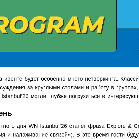
а ивенте будет особенно много нетворкинга. Класс
суждения за круглыми столами и работу в группах,
Istanbul’26 могли глубже погрузиться в интересую
ень
ного дня WN Istanbul’26 станет фраза Explore & C
я и налаживание связей»). В это время гости буду