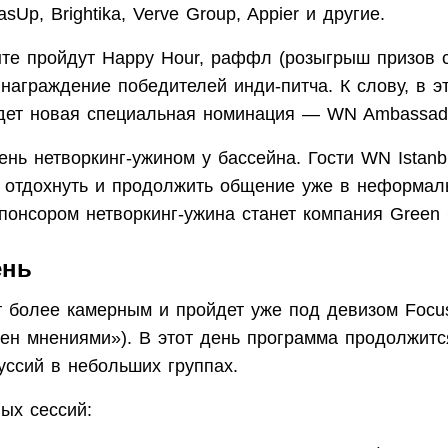
sUp, Brightika, Verve Group, Appier и другие.
нте пройдут Happy Hour, раффл (розыгрыш призов 
 награждение победителей инди‑питча. К слову, в э
дет новая специальная номинация — WN Ambassad
нь нетворкинг-ужином у бассейна. Гости WN Istanbu
, отдохнуть и продолжить общение уже в неформал
понсором нетворкинг-ужина станет компания Green
ень
т более камерным и пройдет уже под девизом Focu
мен мнениями»). В этот день программа продолжит
уссий в небольших группах.
ых сессий: