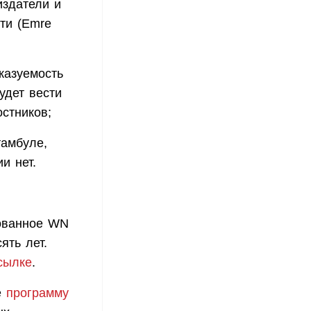
издатели и
ти (Emre
казуемость
удет вести
стников;
тамбуле,
и нет.
зованное WN
ять лет.
сылке
.
е
программу