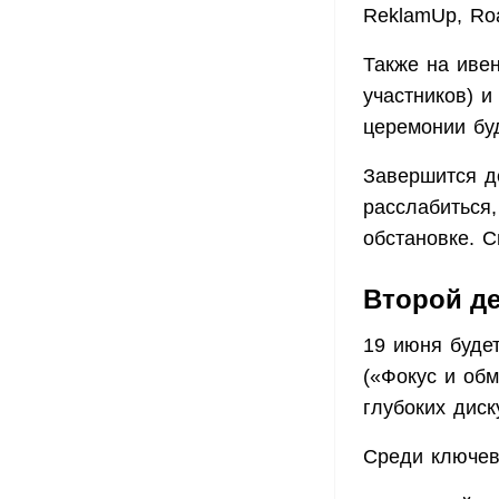
ReklamUp, Roa
Также на иве
участников) и
церемонии бу
Завершится де
расслабиться
обстановке. С
Второй д
19 июня буде
(«Фокус и об
глубоких диск
Среди ключев