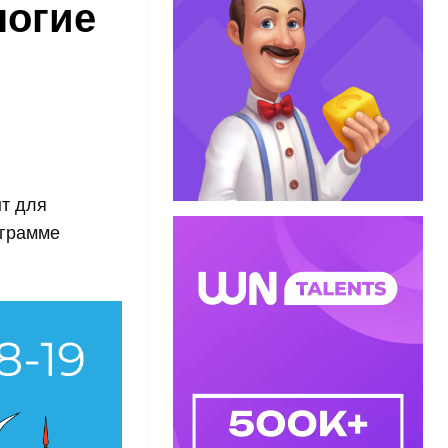
ногие
нт для
ограмме