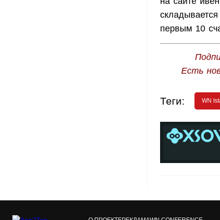
на сайте ивен
складывается
первым 10 сч
Подпи
Есть но
Теги:
WN Ist