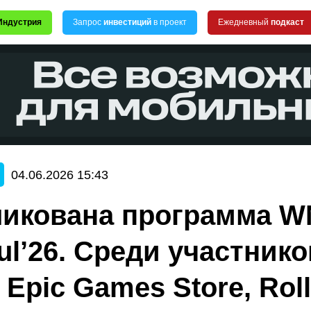
Индустрия
Запрос
инвестиций
в проект
Ежедневный
подкаст
04.06.2026 15:43
икована программа W
bul’26. Среди участник
 Epic Games Store, Roll