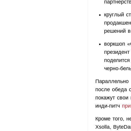
партнерст
круглый с
продакшен
решений в
воркшоп «
президент 
поделится
черно-бел
Параллельно 
после обеда с
покажут свои 
инди-питч
при
Кроме того, н
Xsolla, ByteD