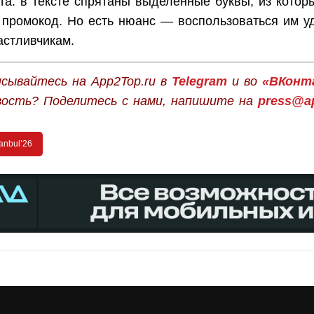
та: в тексте спрятаны выделенные буквы, из котор
 промокод. Но есть нюанс — воспользоваться им уд
астливчикам.
сывайтесь на App2Top.ru в
Telegram
и во
«ВКонт
вость? Поделитесь с нами, напишите на
press@ap
anbul’26