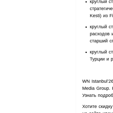
круглый с
стратегич
Kesti) из F
круглый с
расходов 
старший с
круглый с
Турции и 
WN Istanbul’
Media Group. 
Узнать подро
Хотите скидку