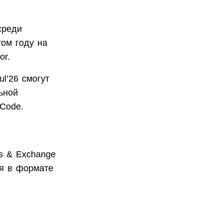
среди
том году на
or.
l’26 смогут
ьной
 Code.
s & Exchange
ся в формате