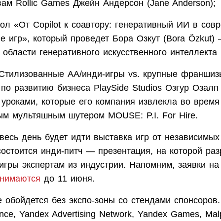
вам Rollic Games Джейн Андерсон (Jane Anderson);
тол «От Copilot к соавтору: генеративный ИИ в сов
е игр», который проведет Бора Озкут (Bora Özkut)
 области генеративного искусственного интеллекта 
Стилизованные АА/инди-игры vs. крупные франшиз
по развитию бизнеса PlaySide Studios Озгур Озалп 
 уроками, которые его компания извлекла во время
ым мультяшным шутером MOUSE: P.I. For Hire.
весь день будет идти выставка игр от независимых
остоится инди-питч — презентация, на которой раз
игры экспертам из индустрии. Напомним, заявки на
нимаются
до 11 июня.
е обойдется без экспо-зоны со стендами спонсоров
ance, Yandex Advertising Network, Yandex Games, Ma