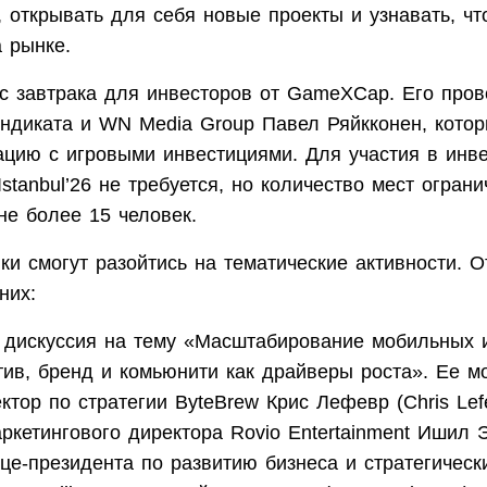
, открывать для себя новые проекты и узнавать, чт
 рынке.
 с завтрака для инвесторов от GameXCap. Его пров
индиката и WN Media Group Павел Ряйкконен, котор
ацию с игровыми инвестициями. Для участия в инве
stanbul’26 не требуется, но количество мест огран
не более 15 человек.
ки смогут разойтись на тематические активности. 
них:
 дискуссия на тему «Масштабирование мобильных и
атив, бренд и комьюнити как драйверы роста». Ее 
ктор по стратегии ByteBrew Крис Лефевр (Chris Lef
ркетингового директора Rovio Entertainment Ишил Эр
ице-президента по развитию бизнеса и стратегическ