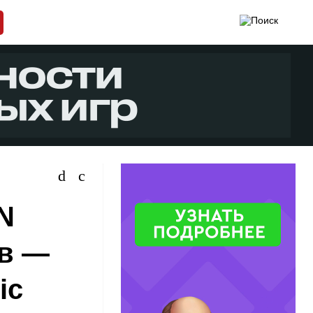
N
ов —
ic