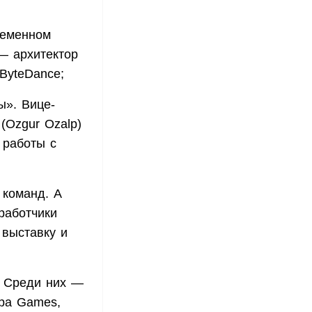
ременном
 — архитектор
ByteDance;
ы». Вице-
(Ozgur Ozalp)
 работы с
 команд. А
работчики
 выставку и
. Среди них —
lpa Games,