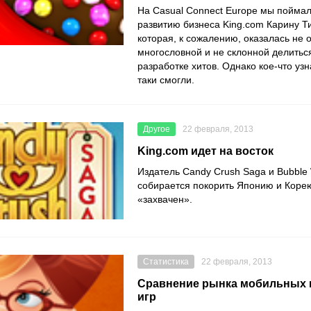
На Casual Connect Europe мы поймал
развитию бизнеса King.com Карину Тить
которая, к сожалению, оказалась не 
многословной и не склонной делитьс
разработке хитов. Однако кое-что узн
таки смогли.
Другое
22 февраля, 2013
King.com идет на восток
Издатель Candy Crush Saga и Bubble 
собирается покорить Японию и Корею
«захвачен».
Статистика
22 февраля, 2013
Сравнение рынка мобильных 
игр