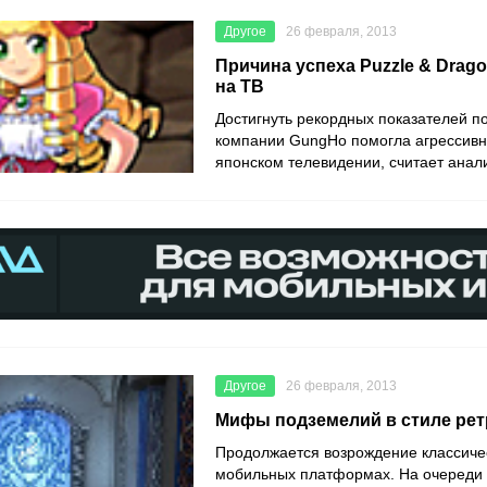
Другое
26 февраля, 2013
Причина успеха Puzzle & Drago
на ТВ
Достигнуть рекордных показателей по
компании GungHo помогла агрессивн
японском телевидении, считает анал
Другое
26 февраля, 2013
Мифы подземелий в стиле рет
Продолжается возрождение классиче
мобильных платформах. На очереди –