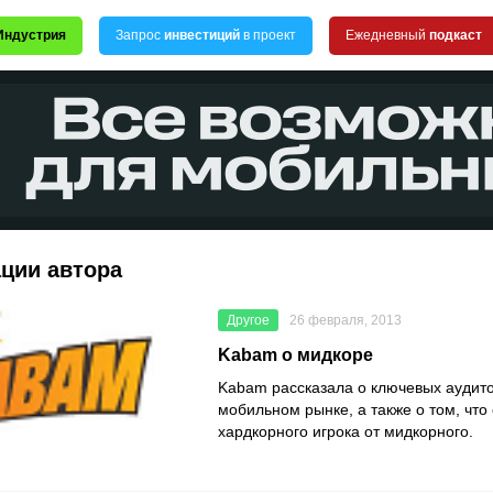
Индустрия
Запрос
инвестиций
в проект
Ежедневный
подкаст
ации автора
Другое
26 февраля, 2013
Kabam о мидкоре
Kabam рассказала о ключевых аудит
мобильном рынке, а также о том, что
хардкорного игрока от мидкорного.