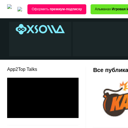
Оформить
премиум-подписку
Альманах
Игровая 
App2Top Talks
Все публик