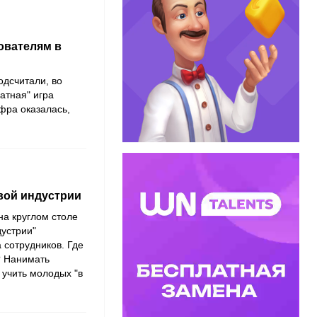
зователям в
дсчитали, во
атная" игра
ифра оказалась,
вой индустрии
на круглом столе
дустрии"
 сотрудников. Где
? Нанимать
 учить молодых "в