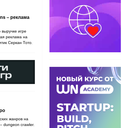
ns – реклама
 выручке игре
ая реклама на
итик Серкан Тото.
ро
ских жанров на
 dungeon crawler.