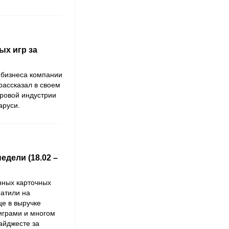
ых игр за
 бизнеса компании
рассказал в своем
гровой индустрии
аруси.
дели (18.02 –
нных карточных
ратили на
це в выручке
играми и многом
айджесте за