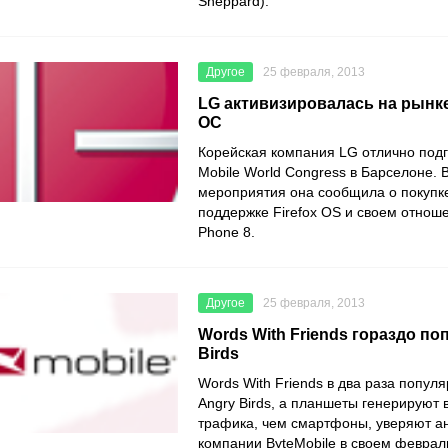
Sheppard).
Другое
25 февраля, 2013
LG активизировалась на рын
ОС
Корейская компания LG отлично подг
Mobile World Congress в Барселоне. 
мероприятия она сообщила о покупк
поддержке Firefox OS и своем отнош
Phone 8.
Другое
25 февраля, 2013
Words With Friends гораздо по
Birds
Words With Friends в два раза попул
Angry Birds, а планшеты генерируют 
трафика, чем смартфоны, уверяют а
компании ByteMobile в своем феврал