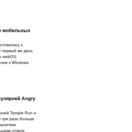
ке мобильных
отовилась к
В первый же день
е webOS,
ении к Windows
пулярней Angry
ярней Temple Run и
в три раза больше
налитики
ьском отчете.