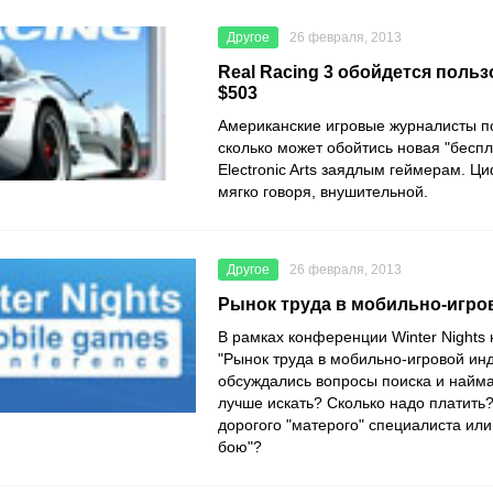
Другое
26 февраля, 2013
Real Racing 3 обойдется поль
$503
Американские игровые журналисты по
сколько может обойтись новая "беспл
Electronic Arts заядлым геймерам. Ц
мягко говоря, внушительной.
Другое
26 февраля, 2013
Рынок труда в мобильно-игро
В рамках конференции Winter Nights 
"Рынок труда в мобильно-игровой ин
обсуждались вопросы поиска и найма
лучше искать? Сколько надо платить
дорогого "матерого" специалиста или
бою"?