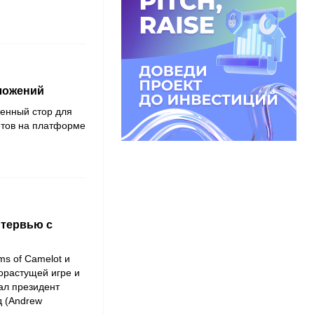
ложений
венный стор для
етов на платформе
нтервью с
ms of Camelot и
орастущей игре и
ал президент
 (Andrew