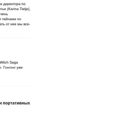
и директора по
е (Karina Tietje),
очень
я тайнами по
ать от нее мы все-
Witch Saga
. Гонгонг уже
и портативных