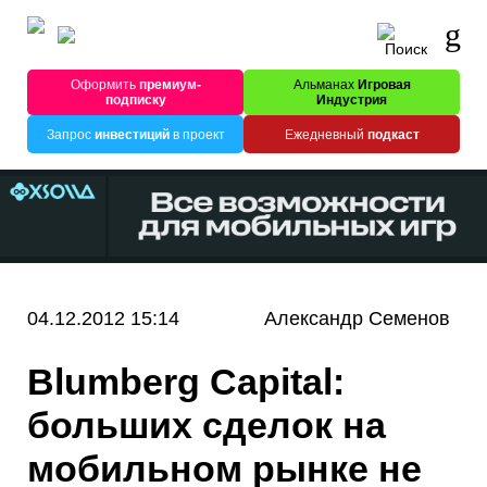
Оформить
премиум-
Альманах
Игровая
подписку
Индустрия
Запрос
инвестиций
в проект
Ежедневный
подкаст
04.12.2012 15:14
Александр Семенов
Blumberg Capital:
больших сделок на
мобильном рынке не