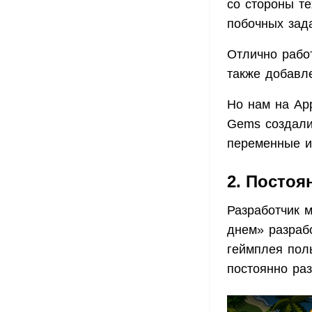
со стороны те
побочных зада
Отлично рабо
также добавле
Но нам на App
Gems создали
переменные и 
2. Постоя
Разработчик 
днем» разрабо
геймплея поль
постоянно ра