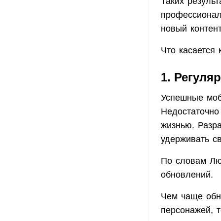
Таких результ
профессионал
новый контен
Что касается 
1. Регул
Успешные моб
Недостаточно 
жизнью. Разр
удерживать с
По словам Лю
обновлений.
Чем чаще обн
персонажей, 