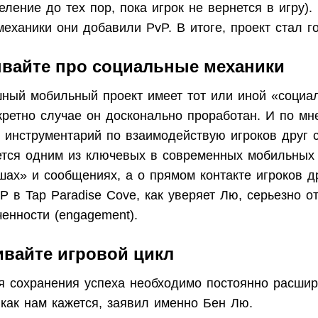
ление до тех пор, пока игрок не вернется в игру).
механики они добавили PvP. В итоге, проект стал г
ывайте про социальные механики
ный мобильный проект имеет тот или иной «социа
кретно случае он досконально проработан. И по мн
 инструментарий по взаимодействую игроков друг 
ется одним из ключевых в современных мобильных 
шах» и сообщениях, а о прямом контакте игроков др
 в Tap Paradise Cove, как уверяет Лю, серьезно о
ченности (engagement).
ивайте игровой цикл
ля сохранения успеха необходимо постоянно расшир
 как нам кажется, заявил именно Бен Лю.