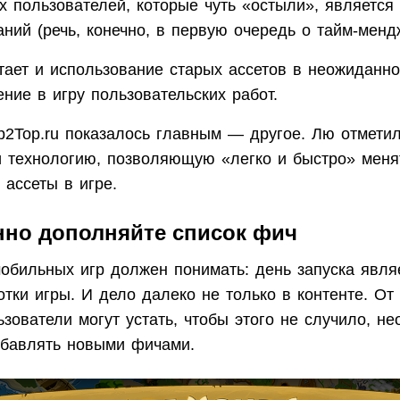
х пользователей, которые чуть «остыли», является
ний (речь, конечно, в первую очередь о тайм-менд
тает и использование старых ассетов в неожиданно
ние в игру пользовательских работ.
2Top.ru показалось главным — другое. Лю отметил,
 технологию, позволяющую «легко и быстро» меня
ассеты в игре.
нно дополняйте список фич
мобильных игр должен понимать: день запуска явл
тки игры. И дело далеко не только в контенте. От
зователи могут устать, чтобы этого не случило, не
збавлять новыми фичами.