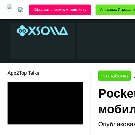
Оформить
премиум-подписку
Альманах
Игровая 
App2Top Talks
Разработка
Pocke
мобил
Опубликова