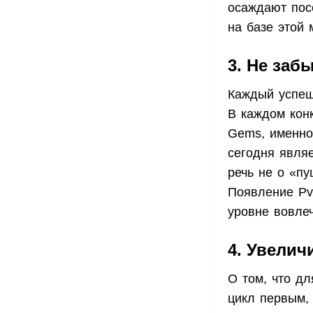
осаждают посе
на базе этой 
3. Не заб
Каждый успеш
В каждом кон
Gems, именно
сегодня явля
речь не о «пу
Появление PvP
уровне вовле
4. Увелич
О том, что д
цикл первым,