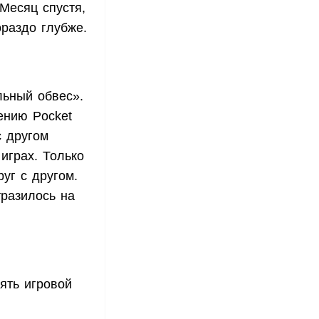
 Месяц спустя,
ораздо глубже.
льный обвес».
ению Pocket
с другом
играх. Только
уг с другом.
тразилось на
ять игровой