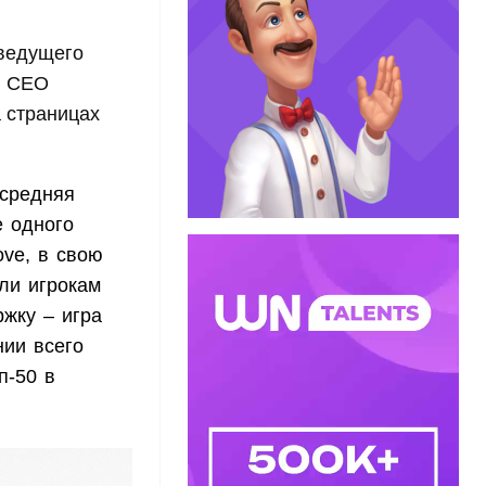
 ведущего
я CEO
а страницах
 средняя
е одного
ove, в свою
ли игрокам
ржку – игра
нии всего
п-50 в