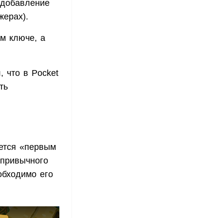
 добавление
жерах).
м ключе, а
 что в Pocket
ть
яется «первым
 привычного
обходимо его