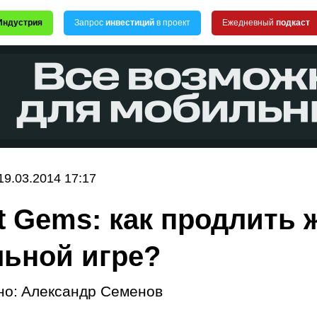
Индустрия
Запрос
инвестиций
в проект
Ежедневный
подкаст
19.03.2014 17:17
t Gems: как продлить 
ьной игре?
но:
Александр Семенов