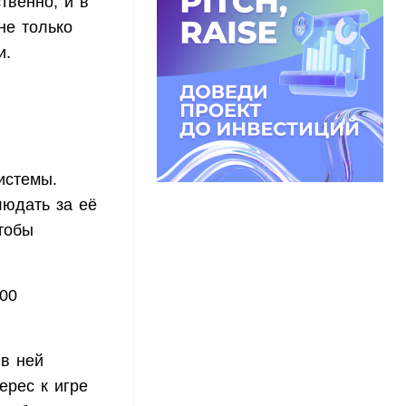
твенно, и в
не только
и.
истемы.
людать за её
тобы
00
 в ней
ерес к игре