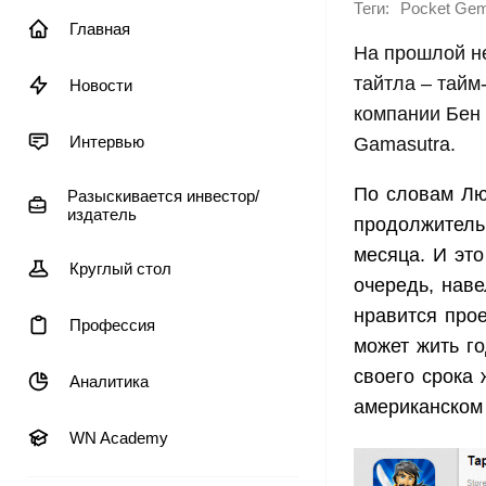
Теги:
Pocket Ge
Главная
На прошлой н
тайтла – тайм
Новости
компании Бен 
Интервью
Gamasutra.
По словам Лю
Разыскивается инвестор/
издатель
продолжитель
месяца. И это
Круглый стол
очередь, нав
нравится прое
Профессия
может жить го
своего срока 
Аналитика
американском
WN Academy