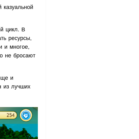
й казуальной
й цикл. В
ть ресурсы,
и и многое,
о не бросают
още и
н из лучших