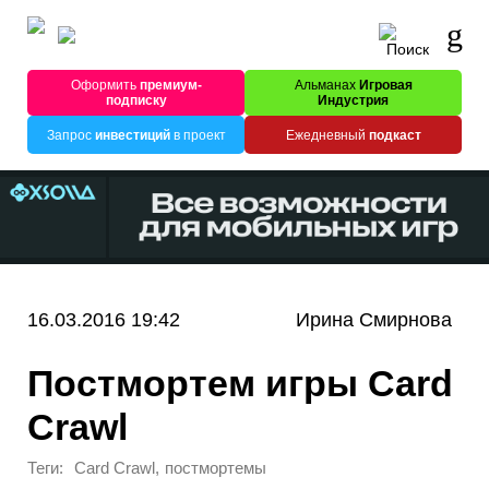
Оформить
премиум-
Альманах
Игровая
подписку
Индустрия
Запрос
инвестиций
в проект
Ежедневный
подкаст
16.03.2016 19:42
Ирина Смирнова
Постмортем игры Card
Crawl
Теги:
,
Card Crawl
постмортемы