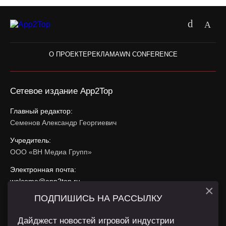
О ПРОЕКТЕ
РЕКЛАМА
WN CONFERENCE
Сетевое издание App2Top
Главный редактор:
Семенов Александр Георгиевич
Учредитель:
ООО «ВН Медиа Групп»
Электронная почта:
welcome@app2top.ru
×
ПОДПИШИСЬ НА РАССЫЛКУ
При использовании материалов активная ссылка на
app2top.ru
обязательна.
Дайджест новостей игровой индустрии