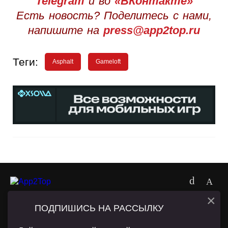
Telegram
и во
«ВКонтакте»
Есть новость? Поделитесь с нами,
напишите на
press@app2top.ru
Теги:
Asphalt
Gameloft
×
ПОДПИШИСЬ НА РАССЫЛКУ
О ПРОЕКТЕ
РЕКЛАМА
WN CONFERENCE