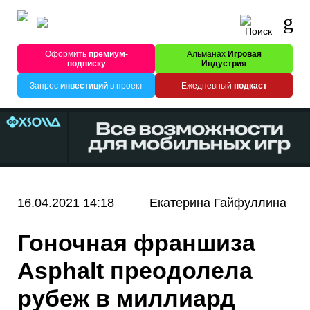
Оформить
премиум-
Альманах
Игровая
подписку
Индустрия
Запрос
инвестиций
в проект
Ежедневный
подкаст
16.04.2021 14:18
Екатерина Гайфуллина
Гоночная франшиза
Asphalt преодолела
рубеж в миллиард