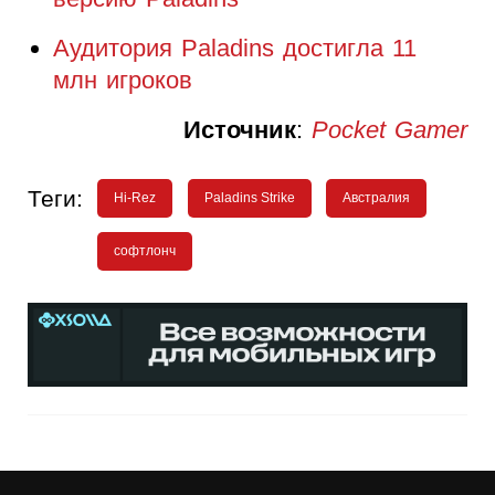
Аудитория Paladins достигла 11
млн игроков
Источник
:
Pocket Gamer
Теги:
Hi-Rez
Paladins Strike
Австралия
софтлонч