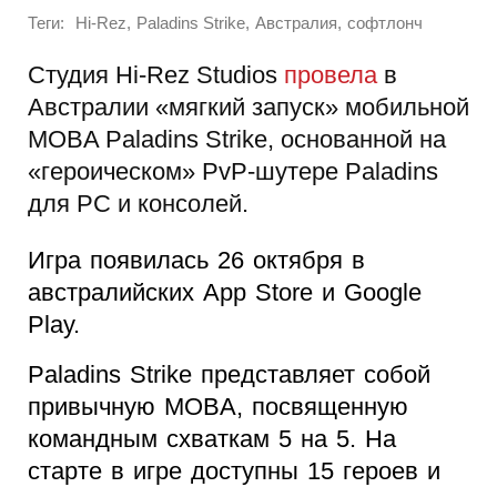
Теги:
,
,
,
Hi-Rez
Paladins Strike
Австралия
софтлонч
Студия Hi-Rez Studios
провела
в
Австралии «мягкий запуск» мобильной
MOBA Paladins Strike, основанной на
«героическом» PvP-шутере Paladins
для PC и консолей.
Игра появилась 26 октября в
австралийских App Store и Google
Play.
Paladins Strike представляет собой
привычную MOBA, посвященную
командным схваткам 5 на 5. На
старте в игре доступны 15 героев и