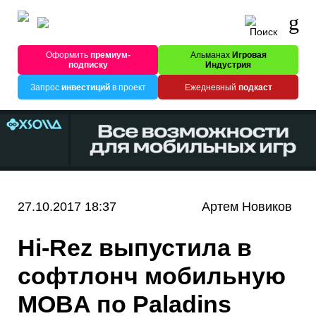
Оформить
премиум-
Альманах
Игровая
подписку
Индустрия
Запрос
инвестиций
в проект
Ежедневный
подкаст
27.10.2017 18:37
Артем Новиков
Hi-Rez выпустила в
софтлонч мобильную
MOBA по Paladins