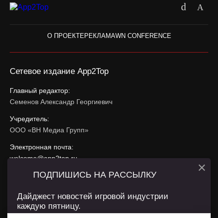
О ПРОЕКТЕ
РЕКЛАМА
WN CONFERENCE
Сетевое издание App2Top
Главный редактор:
Семенов Александр Георгиевич
Учредитель:
ООО «ВН Медиа Групп»
Электронная почта:
welcome@app2top.ru
×
ПОДПИШИСЬ НА РАССЫЛКУ
При использовании материалов активная ссылка на
app2top.ru
обязательна.
Дайджест новостей игровой индустрии
каждую пятницу.
Сайт использует IP адреса, cookie, данные геолокации