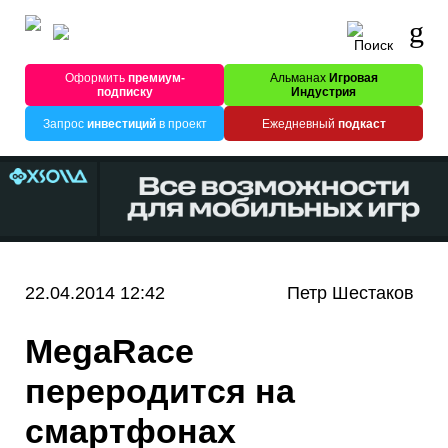
Оформить
премиум-
Альманах
Игровая
подписку
Индустрия
Запрос
инвестиций
в проект
Ежедневный
подкаст
22.04.2014 12:42
Петр Шестаков
MegaRace
переродится на
смартфонах