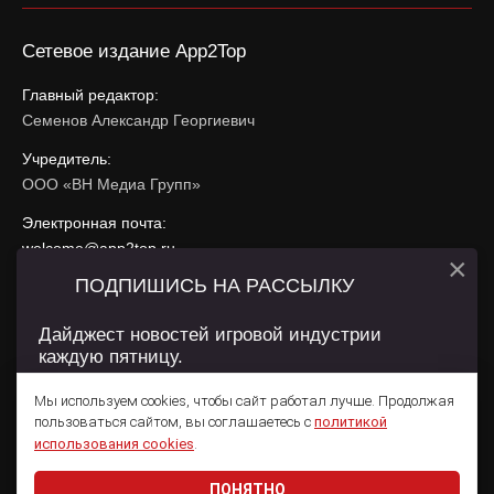
Сетевое издание App2Top
Главный редактор:
Семенов Александр Георгиевич
Учредитель:
ООО «ВН Медиа Групп»
Электронная почта:
welcome@app2top.ru
×
ПОДПИШИСЬ НА РАССЫЛКУ
При использовании материалов активная ссылка на
app2top.ru
обязательна.
Дайджест новостей игровой индустрии
каждую пятницу.
Сайт использует IP адреса, cookie, данные геолокации
Пользователей сайта и сервис «Яндекс Метрика». Условия
Мы используем cookies, чтобы сайт работал лучше. Продолжая
использования содержатся в
Политике конфиденциальности
и
пользоваться сайтом, вы соглашаетесь с
политикой
Пользовательском соглашении
.
Подписаться
использования cookies
.
ПОНЯТНО