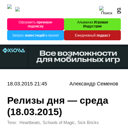
Оформить
премиум-
Альманах
Игровая
подписку
Индустрия
Запрос
инвестиций
в проект
Ежедневный
подкаст
18.03.2015 21:45
Александр Семенов
Релизы дня — среда
(18.03.2015)
Теги:
,
,
Heartbeats
Schools of Magic
Sick Bricks