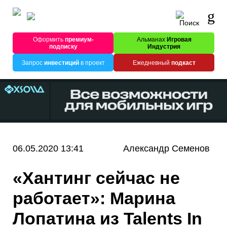
Оформить
премиум-
Альманах
Игровая
подписку
Индустрия
Запрос
инвестиций
в проект
Ежедневный
подкаст
06.05.2020 13:41
Александр Семенов
«Хантинг сейчас не
работает»: Марина
Лопатина из Talents In