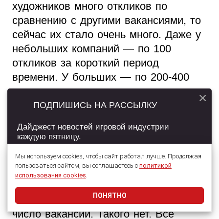
художников много откликов по
сравнению с другими вакансиями, то
сейчас их стало очень много. Даже у
небольших компаний — по 100
откликов за короткий период
времени. У больших — по 200-400
откликов с учетом удаленки.
×
ПОДПИШИСЬ НА РАССЫЛКУ
Второй — кандидаты не из
индустрии.
Дайджест новостей игровой индустрии
каждую пятницу.
А есть спрос на такое количество
Мы используем cookies, чтобы сайт работал лучше. Продолжая
кадров?
пользоваться сайтом, вы соглашаетесь с
политикой
Подписаться
использования cookies
.
Марина:
Я не заметила, чтобы
ПОНЯТНО
сильно увеличилось или снизилось
Даю согласие на обработку
персональных данных
число вакансий. Такого нет. Все