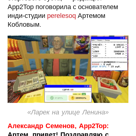
App2Top поговорила с основателем
инди-студии
perelesoq
Артемом
Кобловым.
«Ларек на улице Ленина»
Александр Семенов, App2Top:
Артем, привет! Поздравляю с