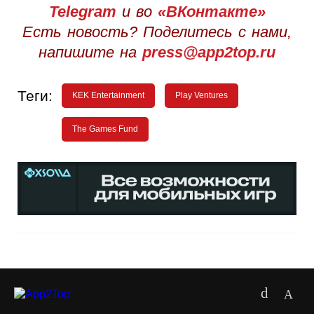
Telegram
и во
«ВКонтакте»
Есть новость? Поделитесь с нами,
напишите на
press@app2top.ru
Теги:
KEK Entertainment
Play Ventures
The Games Fund