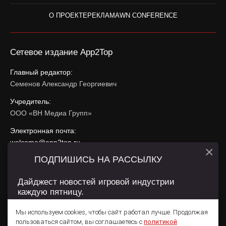
О ПРОЕКТЕ
РЕКЛАМА
WN CONFERENCE
Сетевое издание App2Top
Главный редактор:
Семенов Александр Георгиевич
Учредитель:
ООО «ВН Медиа Групп»
Электронная почта:
welcome@app2top.ru
×
ПОДПИШИСЬ НА РАССЫЛКУ
При использовании материалов активная ссылка на
app2top.ru
обязательна.
Дайджест новостей игровой индустрии
каждую пятницу.
Сайт использует IP адреса, cookie, данные геолокации
Пользователей сайта и сервис «Яндекс Метрика». Условия
Мы используем cookies, чтобы сайт работал лучше. Продолжая
использования содержатся в
Политике конфиденциальности
и
пользоваться сайтом, вы соглашаетесь с
политикой
Пользовательском соглашении
.