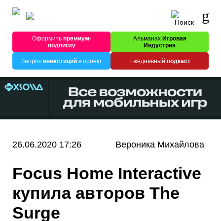
Оформить
премиум-
Альманах
Игровая
подписку
Индустрия
Запрос
инвестиций
в проект
Ежедневный
подкаст
26.06.2020 17:26
Вероника Михайлова
Focus Home Interactive
купила авторов The
Surge