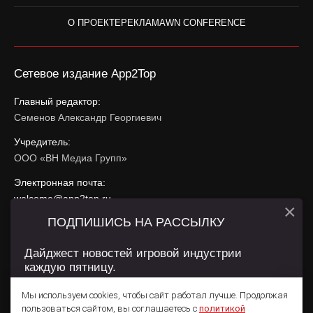
О ПРОЕКТЕ
РЕКЛАМА
WN CONFERENCE
Сетевое издание App2Top
Главный редактор:
Семенов Александр Георгиевич
Учредитель:
ООО «ВН Медиа Групп»
Электронная почта:
welcome@app2top.ru
×
ПОДПИШИСЬ НА РАССЫЛКУ
При использовании материалов активная ссылка на
app2top.ru
обязательна.
Дайджест новостей игровой индустрии
каждую пятницу.
Сайт использует IP адреса, cookie, данные геолокации
Пользователей сайта и сервис «Яндекс Метрика». Условия
Мы используем cookies, чтобы сайт работал лучше. Продолжая
использования содержатся в
Политике конфиденциальности
и
пользоваться сайтом, вы соглашаетесь с
политикой