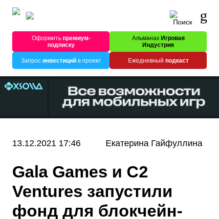
Оформить
премиум-
Альманах
Игровая
подписку
Индустрия
Запрос
инвестиций
в проект
Ежедневный
подкаст
13.12.2021 17:46
Екатерина Гайфуллина
Gala Games и C2
Ventures запустили
фонд для блокчейн-