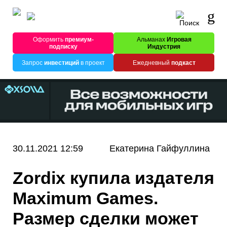
Оформить
премиум-
Альманах
Игровая
подписку
Индустрия
Запрос
инвестиций
в проект
Ежедневный
подкаст
30.11.2021 12:59
Екатерина Гайфуллина
Zordix купила издателя
Maximum Games.
Размер сделки может