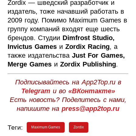
Zordix — шведский разработчик и
издатель, тоже начавший работать в
2009 году. Помимо Maximum Games в
группу компаний входят еще шесть
брендов. Студии
Dimfrost Studio,
Invictus Games
и
Zordix Racing
, а
также издательства
Just For Games,
Merge Games
и
Zordix Publishing
.
Подписывайтесь на App2Top.ru в
Telegram
и во
«ВКонтакте»
Есть новость? Поделитесь с нами,
напишите на
press@app2top.ru
Теги:
Maximum Games
Zordix