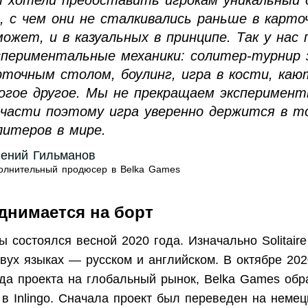
, с чем они не сталкивались раньше в карто
может, и в казуальных в принципе. Так у нас 
спериментальные механики: солитер-турнир 
рточным столом, боулинг, игра в кости, каю
огое другое. Мы не прекращаем эксперимент
части поэтому игра уверенно держится в т
литеров в мире.
гений Гильманов
олнительный продюсер в Belka Games
однимается на борт
 состоялся весной 2020 года. Изначально Solitaire
ух языках — русском и английском. В октябре 2020
да проекта на глобальный рынок, Belka Games обр
в Inlingo. Сначала проект был переведен на немец