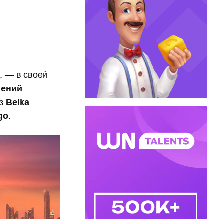
, — в своей
гений
з
Belka
ngo
.