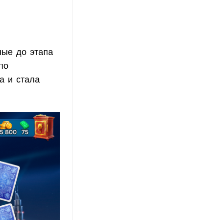
ные до этапа
по
а и стала