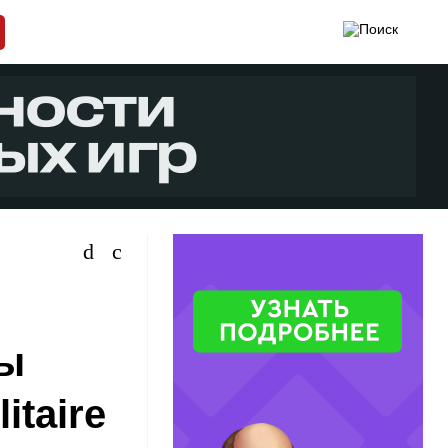
ты
itaire