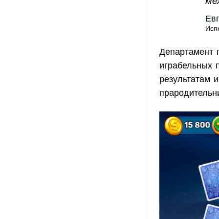
ме
Ев
Исп
Департамент 
играбельных 
результатам 
прародительниц