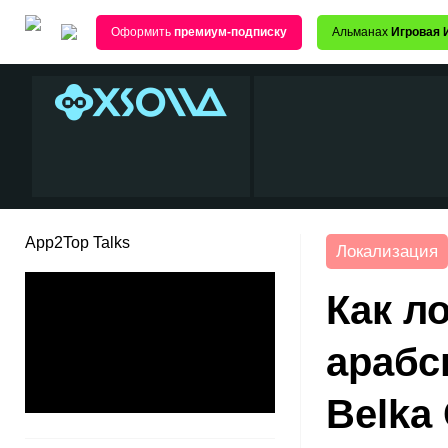
Оформить
премиум-подписку
Альманах
Игровая 
App2Top Talks
Локализация
Как л
арабс
Belka 