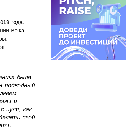
019 года.
нии Belka
ры,
ов
аника была
н подводный
 умеем
ермы и
с нуля, как
делать свой
тать