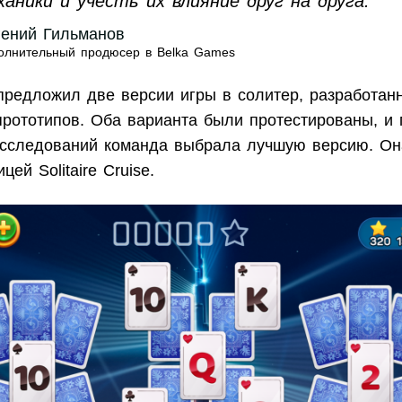
ханики и учесть их влияние друг на друга.
гений Гильманов
олнительный продюсер в Belka Games
предложил две версии игры в солитер, разработан
прототипов. Оба варианта были протестированы, и 
исследований команда выбрала лучшую версию. Он
ей Solitaire Cruise.