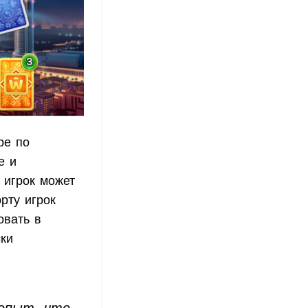
ре по
е и
 игрок может
рту игрок
овать в
ски
опыт, что-