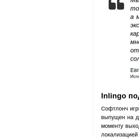
то
а 
эк
ка
мн
от
со
Ев
Исп
Inlingo п
Софтлонч игры
выпущен на дв
моменту выхо
локализацией 