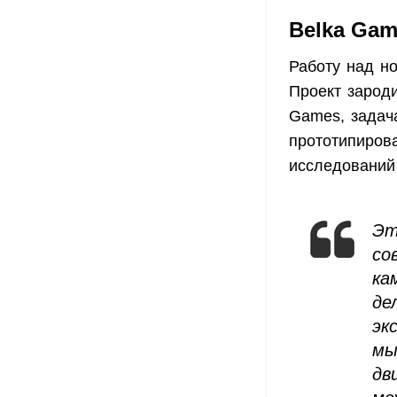
Belka Gam
Работу над но
Проект зарод
Games, задач
прототипиров
исследований 
Эт
со
ка
де
эк
мы
дв