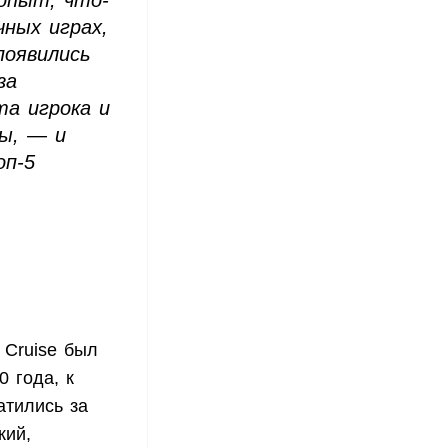
чных играх,
появились
за
та игрока и
ы, — и
оп-5
 Cruise был
 года, к
атились за
кий,