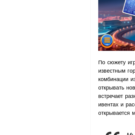
По сюжету иг
известным го
комбинации и
открывать нов
встречает ра
ивентах и рас
открывается 
Мы