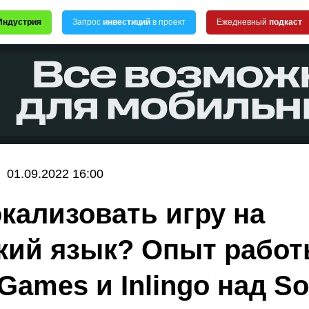
Индустрия
Запрос
инвестиций
в проект
Ежедневный
подкаст
01.09.2022 16:00
окализовать игру на
кий язык? Опыт рабо
Games и Inlingo над Sol