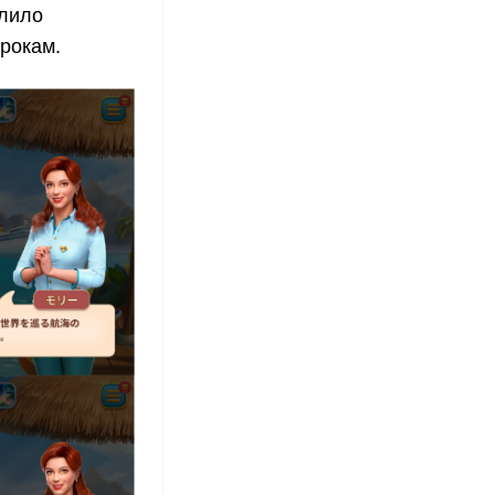
олило
рокам.