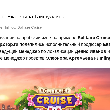
e
но:
Екатерина Гайфуллина
,
,
es
Inlingo
Solitaire Cruise
изации на арабский язык на примере
Solitaire Cruise
p2Top.ru
поделились исполнительный продюсер
Ев
ведущий менеджер по локализации
Денис Иванов
и
кже менеджер проектов
Элеонора Артемьева
из
Inli