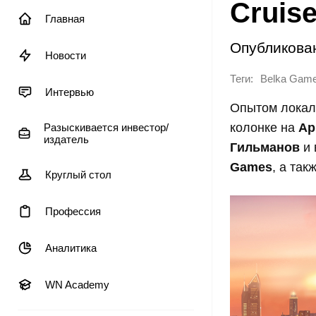
Cruis
Главная
Опубликова
Новости
Теги:
Belka Gam
Интервью
Опытом локал
колонке на
Ap
Разыскивается инвестор/
издатель
Гильманов
и 
Games
, а та
Круглый стол
Профессия
Аналитика
WN Academy