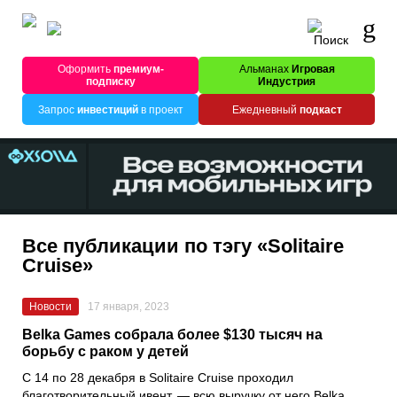
Оформить
премиум-
Альманах
Игровая
подписку
Индустрия
Запрос
инвестиций
в проект
Ежедневный
подкаст
Все публикации по тэгу «Solitaire
Cruise»
Новости
17 января, 2023
Belka Games собрала более $130 тысяч на
борьбу с раком у детей
С 14 по 28 декабря в
Solitaire Cruise
проходил
благотворительный ивент, — всю выручку от него
Belka