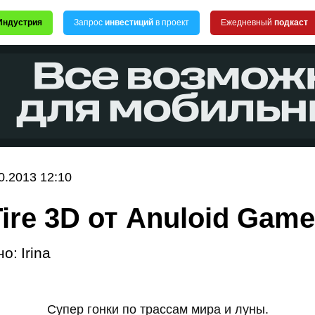
Индустрия
Запрос
инвестиций
в проект
Ежедневный
подкаст
0.2013 12:10
ire 3D от Anuloid Game
но:
Irina
Супер гонки по трассам мира и луны.