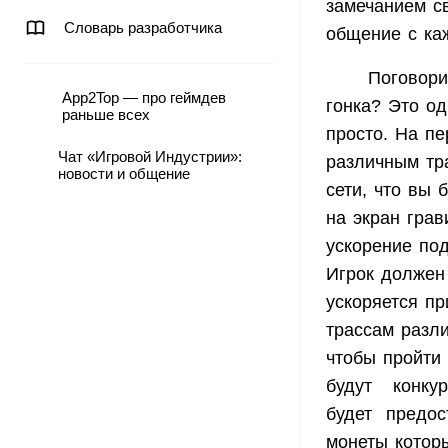
замечанием св
Словарь разработчика
общение с ка
Поговорим
App2Top — про геймдев
гонка? Это о
раньше всех
просто. На п
Чат «Игровой Индустрии»:
различным тра
новости и общение
сети, что вы 
на экран грав
ускорение по
Игрок должен
ускоряется пр
трассам разл
чтобы пройти
будут конкур
будет предос
монеты котор