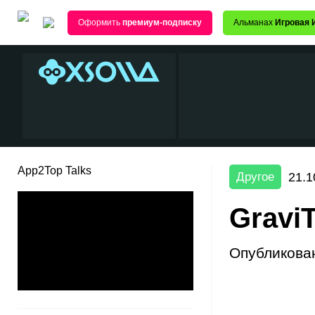
Оформить
премиум-подписку
Альманах
Игровая 
App2Top Talks
21.1
Другое
GraviT
Опубликова