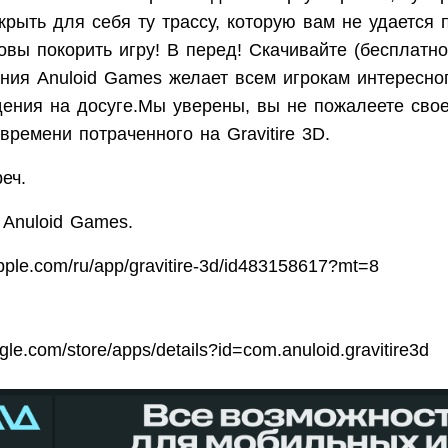
крыть для себя ту трассу, которую вам не удается п
овы покорить игру! В перед! Скачивайте (бесплатно
ания
Anuloid Games
желает всем игрокам интересно
ения на досуге.Мы уверены, вы не пожалеете свое
 времени потраченного на
Gravitire
3
D
.
еч.
,
Anuloid Games
.
pple
.
com
/
ru
/
app
/
gravitire
-3
d
/
id
483158617?
mt
=8
gle
.
com
/
store
/
apps
/
details
?
id
=
com
.
anuloid
.
gravitire
3
d