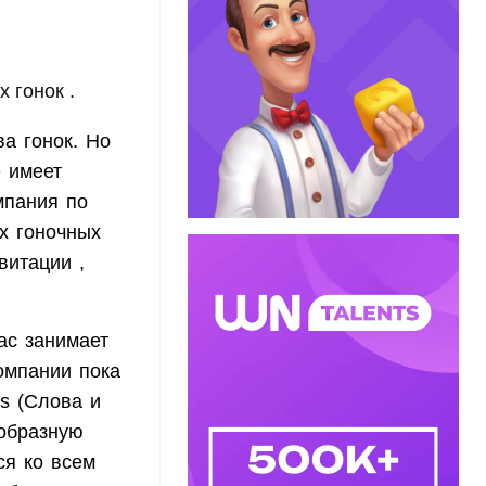
 гонок .
а гонок. Но
е имеет
мпания по
х гоночных
витации ,
ас занимает
компании пока
cs (Слова и
еобразную
ся ко всем