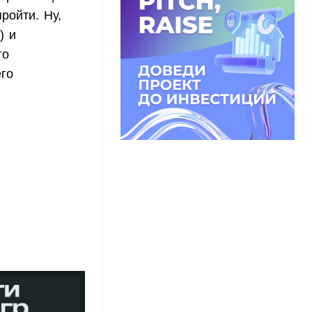
ройти. Ну,
) и
го
го