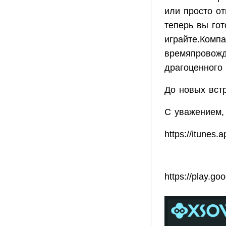
или просто от
теперь вы гот
играйте.Комп
времяпровожд
драгоценного
До новых встр
С уважением
https
://
itunes
.
a
https
://
play
.
goo