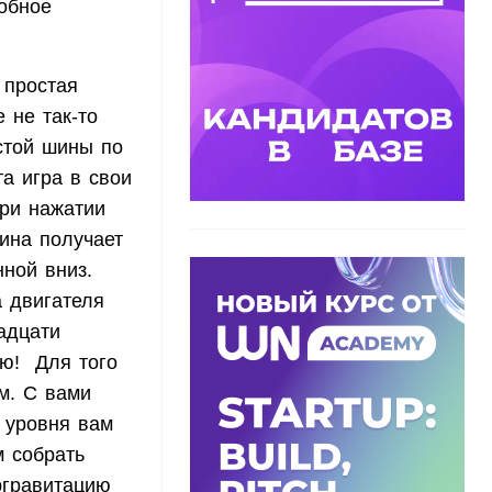
добное
 простая
 не так-то
стой шины по
та игра в свои
при нажатии
ина получает
нной вниз.
 двигателя
адцати
лю! Для того
м. С вами
 уровня вам
 собрать
ргравитацию