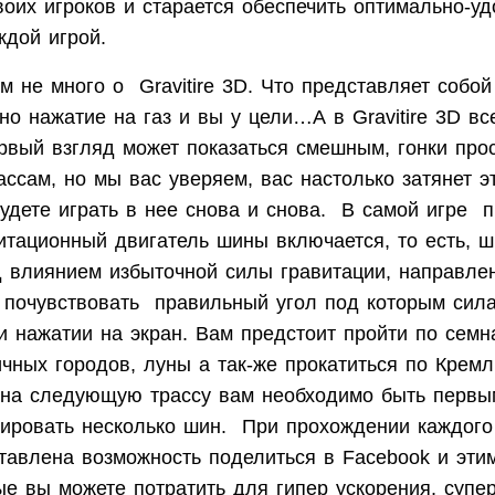
оих игроков и старается обеспечить оптимально-у
ждой игрой.
 не много о
Gravitire
3
D
. Что представляет собой
дно нажатие на газ и вы у цели…А в
Gravitire
3
D
все
ервый взгляд может показаться смешным, гонки про
ссам, но мы вас уверяем, вас настолько затянет э
будете играть в нее снова и снова. В самой игре 
итационный двигатель шины включается, то есть, ш
д влиянием избыточной силы гравитации, направле
 почувствовать правильный угол под которым сила
и нажатии на экран. Вам предстоит пройти по семн
ичных городов, луны а так-же прокатиться по Крем
 на следующую трассу вам необходимо быть первы
ировать несколько шин. При прохождении каждого
тавлена возможность поделиться в
Facebook
и этим
ые вы можете потратить для гипер ускорения, супе