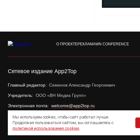
О ПРОЕКТЕ
РЕКЛАМА
WN CONFERENCE
Сетевое издание App2Top
Главный редактор:
Семенов Александр Георгиевич
Учредитель:
ООО «ВН Медиа Групп»
Электронная почта:
welcome@app2top.ru
Мы используем cookies, чтобы сайт работал лучше.
Продолжая пользоваться сайтом, вы соглашаетесь с
политикой использования cookies
.
© 2011 — 2026 App2Top