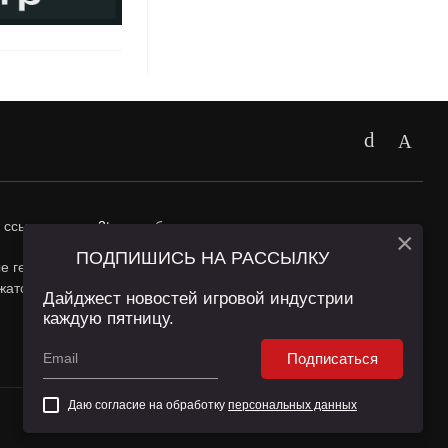
 ссылка на
app2top.ru
обязательна.
×
ПОДПИШИСЬ НА РАССЫЛКУ
ные геолокации Пользователей сайта и сервис «Яндекс
жатся в
Политике конфиденциальности
и
Пользовательском
Дайджест новостей игровой индустрии
каждую пятницу.
Подписаться
Даю согласие на обработку
персональных данных
16+