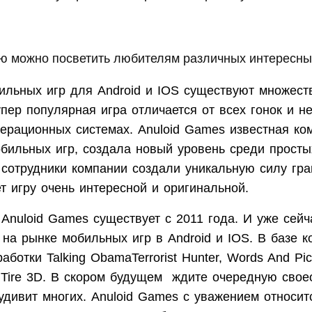
ожно посветить любителям различных интересных
ильных игр для Android
и
IOS
существуют множеств
пер популярная игра отличается от всех гонок и н
перационных системах.
Anuloid Games
известная ко
обильных игр, создала новый уровень среди просты
 сотрудники компании создали уникальную силу гра
т игру очень интересной и оригинальной.
я
Anuloid Games
существует с 2011 года. И уже сейч
 на рынке мобильных игр в
Android
и
IOS
. В базе 
работки Talking ObamaTerrorist Hunter, Words And Pi
viTire 3D. В скором будущем ждите очередную сво
 удивит многих.
Anuloid Games
с уважением относит