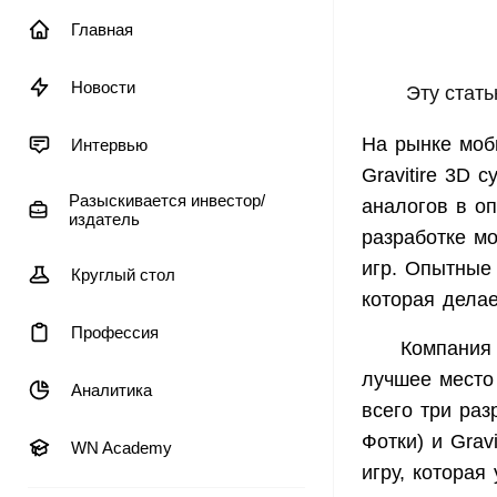
Главная
Новости
Эту статью м
На рынке моб
Интервью
Gravitire
3
D
су
Разыскивается инвестор/
аналогов в о
издатель
разработке м
игр. Опытные
Круглый стол
которая делае
Профессия
Компани
лучшее место
Аналитика
всего три раз
Фотки) и Gra
WN Academy
игру, которая