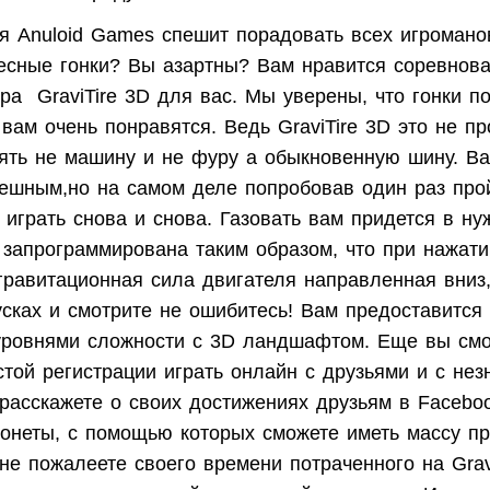
я
Anuloid Games
спешит порадовать всех игромано
есные гонки? Вы азартны? Вам нравится соревнова
гра
GraviTire
3
D
для вас. Мы уверены, что гонки п
 вам очень понравятся. Ведь
GraviTire
3
D
это не пр
нять не машину и не фуру а обыкновенную шину. Ва
мешным,но на самом деле попробовав один раз прой
 играть снова и снова. Газовать вам придется в ну
 запрограммирована таким образом, что при нажати
гравитационная сила двигателя направленная вниз,
усках и смотрите не ошибитесь! Вам предоставится 
уровнями сложности с 3
D
ландшафтом. Еще вы смо
той регистрации играть онлайн с друзьями и с не
расскажете о своих достижениях друзьям в Faceboo
монеты, с помощью которых сможете иметь массу п
 не пожалеете своего времени потраченного на
Grav