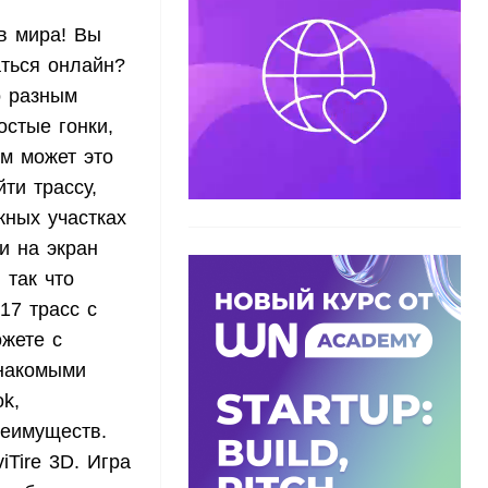
в мира! Вы
ться онлайн?
о разным
остые гонки,
м может это
ти трассу,
жных участках
и на экран
 так что
17 трасс с
жете с
знакомыми
k,
реимуществ.
iTire
3
D
. Игра