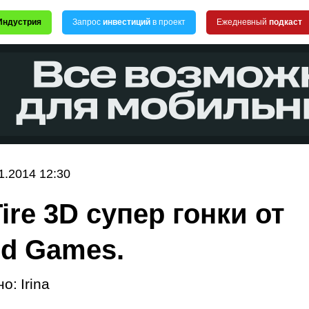
Индустрия
Запрос
инвестиций
в проект
Ежедневный
подкаст
1.2014 12:30
ire 3D супер гонки от
id Games.
но:
Irina