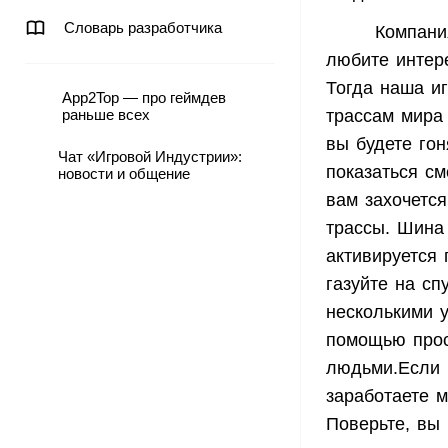
Словарь разработчика
Компани
любите интер
Тогда наша и
App2Top — про геймдев
раньше всех
трассам мира
вы будете го
Чат «Игровой Индустрии»:
показаться с
новости и общение
вам захочется
трассы. Шина
активируется 
газуйте на сп
несколькими 
помощью прос
людьми.Если 
заработаете 
Поверьте, вы