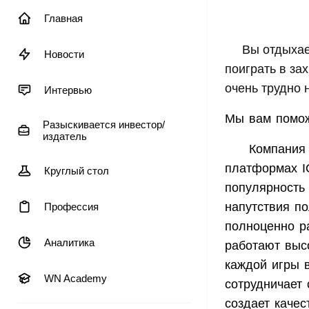
Главная
Вы отдыхае
Новости
поиграть в з
очень трудно н
Интервью
Мы вам помож
Разыскивается инвестор/
издатель
Компания
платформах
Круглый стол
популярность
напутствия п
Профессия
полноценно р
Аналитика
работают выс
каждой игры 
WN Academy
сотрудничает
создает качес