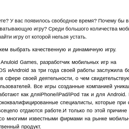
те? У вас появилось свободное время? Почему бы в
ахватывающую игру? Среди большого количества моб
айти игру от которой нельзя устать.
ем выбрать качественную и динамичную игру.
Anuloid Games
, разработчик мобильных игр на
IOS
и
Android
за три года своей работы заслужила 
 в сфере своей деятельности, о чем свидетельству
ользователей. Все игры созданные компанией уника
аботают как для
iPhone
/
iPad
/
iPod
так и для
Android
.
ококвалифицированные специалисты, которые при 
всецело отдаются работе.И только по этой причине
 со многими известными фирмами на рынке мобильн
твенный продукт.