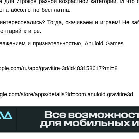
 для игроков разной возрастной категории.
И что 
она
абсолютно бесплатна.
аинтересовались? Тогда, скачиваем и играем! Не за
ентарий к игре.
важением и признательностью,
Anuloid Games
.
.apple.com/ru/app/gravitire-3d/id483158617?mt=8
gle
.
com
/
store
/
apps
/
details
?
id
=
com
.
anuloid
.
gravitire
3
d