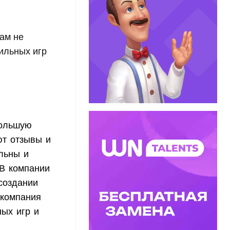
ам не
ильных игр
большую
ют отзывы и
льны и
 В компании
создании
 компания
ых игр и