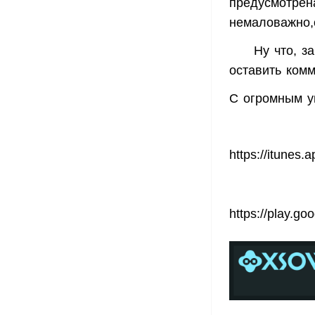
предусмотрена
немаловажно,
Ну что, з
оставить комм
С огромным у
https://itunes
https
://
play
.
goo