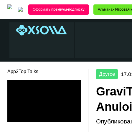
Оформить
премиум-подписку
Альманах
Игровая 
App2Top Talks
17.0
Другое
GraviT
Anulo
Опубликова