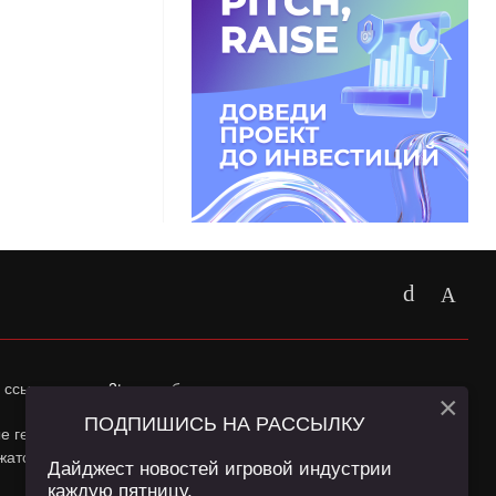
 ссылка на
app2top.ru
обязательна.
×
ПОДПИШИСЬ НА РАССЫЛКУ
ные геолокации Пользователей сайта и сервис «Яндекс
жатся в
Политике конфиденциальности
и
Пользовательском
Дайджест новостей игровой индустрии
каждую пятницу.