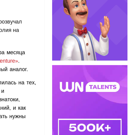
прозвучал
олия на
ра месяца
enture
»
.
ый аналог.
илась на тех,
 и
натоки,
ний, и как
рать нужны