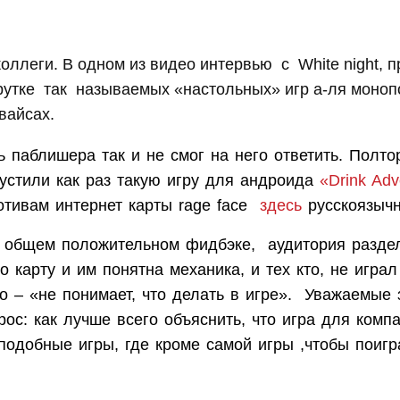
коллеги. В одном из видео интервью
с
White
night
, 
рутке
так
называемых «настольных» игр а-ля моноп
вайсах.
 паблишера так и не смог на него ответить. Полто
устили как раз такую игру для андроида
«
Drink
Adv
отивам интернет карты
rage
face
здесь
русскоязычн
 в общем положительном фидбэке,
аудитория раздел
то карту и им понятна механика, и тех кто, не играл
о – «не понимает, что делать в игре».
Уважаемые з
ос: как лучше всего объяснить, что игра для компа
подобные игры, где кроме самой игры ,чтобы поиг