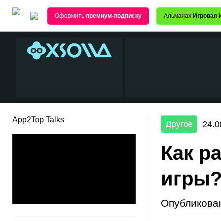
Оформить
премиум-подписку
Альманах
Игровая 
App2Top Talks
24.0
Другое
Как р
игры
Опубликова