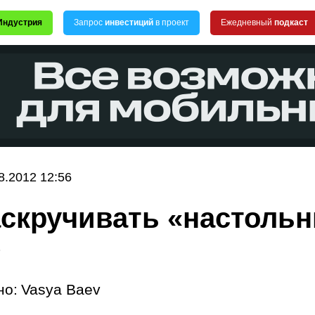
Индустрия
Запрос
инвестиций
в проект
Ежедневный
подкаст
8.2012 12:56
аскручивать «настоль
?
но:
Vasya Baev