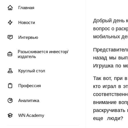
Главная
Добрый день 
Новости
вопрос о раск
мобильных де
Интервью
Представитель
Разыскивается инвестор/
издатель
назад мы вып
Игрушка по м
Круглый стол
Так вот, при
Профессия
кто играл в э
соответственн
Аналитика
внимание вопр
раскручивать 
WN Academy
еще
люди?