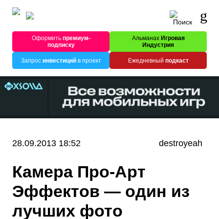
Оформить
премиум-
Альманах
Игровая
подписку
Индустрия
Запрос
инвестиций
в проект
Ежедневный
подкаст
28.09.2013 18:52
destroyeah
Камера Про-Арт
Эффектов — один из
лучших фото