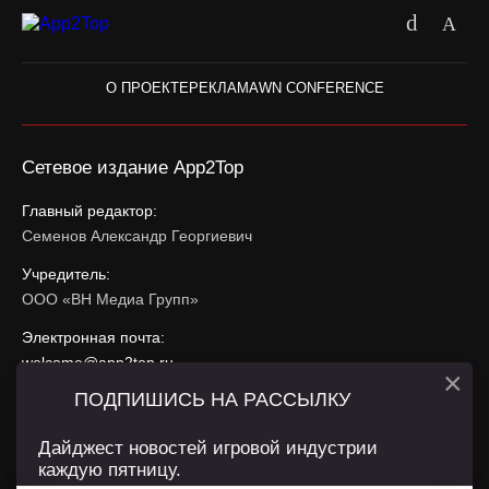
О ПРОЕКТЕ
РЕКЛАМА
WN CONFERENCE
Сетевое издание App2Top
Главный редактор:
Семенов Александр Георгиевич
Учредитель:
ООО «ВН Медиа Групп»
Электронная почта:
welcome@app2top.ru
×
ПОДПИШИСЬ НА РАССЫЛКУ
При использовании материалов активная ссылка на
app2top.ru
обязательна.
Дайджест новостей игровой индустрии
каждую пятницу.
Сайт использует IP адреса, cookie, данные геолокации