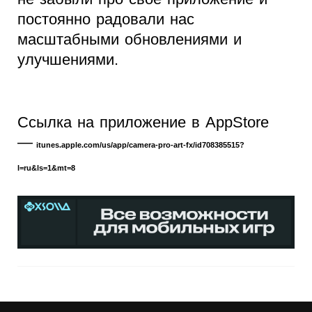
постоянно радовали нас
масштабными обновлениями и
улучшениями.
Ссылка на приложение в AppStore
—
itunes.apple.com/us/app/camera-pro-art-fx/id708385515?
l=ru&ls=1&mt=8