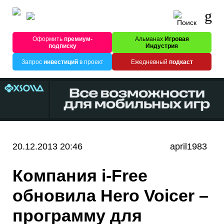
Оформить
премиум-
Альманах
Игровая
подписку
Индустрия
Запрос
инвестиций
в проект
Ежедневный
подкаст
20.12.2013 20:46
april1983
Компания i-Free
обновила Hero Voicer –
программу для