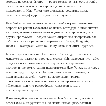
которые позволяют быстро и просто менять тональность и тембр
своего голоса, а особые настройки дают возможность
пользователям Hero Voicer самостоятельно создавать новые
фильтры и модифицировать уже существующие.
Hero Voicer может использоваться с онлайн-играми, имеющими
встроенный режим голосового общения. Благодаря гибкой системе
настроек, звучание голоса легко подгоняется к уровню звука в
других программах. Продукт можно оперативно настраивать для
работы с самыми разными программами – Skype, Hangouts,
RaidCall, Teamspeak, Ventrillo, Dolby Axon и многими другими.
Комментируя обновление Hero Voicer, Александр Кожевников,
менеджер по развитию продукта, сказал: «Мы надеемся, что набор
рождественских голосов и звуков добавит праздничного
настроения не только самим пользователям Hero Voicer, но и тем, с
кем они будут общаться. Эта программа сделает новогодние
поздравления друзей и коллег по-настоящему яркими,
оригинальными и запоминающимися, а набор голосов и звуков
«Плохиши» приятно разнообразит конференц-коллы в
предпраздничные дни».
В настоящий момент пользователям Hero Voicer доступна бета-
версия 0.8.13, на русском и английском языках, разработчики