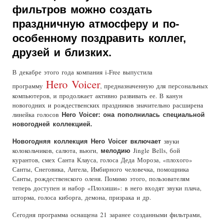
фильтров можно создать
праздничную атмосферу и по-
особенному поздравить коллег,
друзей и близких.
В декабре этого года компания i-Free выпустила
Hero Voicer
программу
, предназначенную для персональных
компьютеров, и продолжает активно развивать ее. В канун
новогодних и рождественских праздников значительно расширена
линейка голосов
Hero
Voicer: она пополнилась специальной
новогодней коллекцией.
звуки
Новогодняя коллекция
Hero
Voicer включает
колокольчиков, салюта, вьюги,
Jingle Bells, бой
мелодию
курантов, смех Санта Клауса, голоса Деда Мороза, «плохого»
Санты, Снеговика, Ангела, Имбирного человечка, помощника
Санты, рождественского оленя. Помимо этого, пользователям
теперь доступен и набор «Плохиши»: в него входят звуки плача,
шторма, голоса киборга, демона, призрака и др.
Сегодня программа оснащена 21 заранее созданными фильтрами,