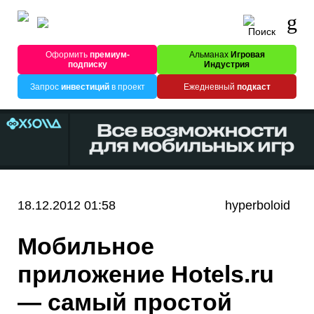
Оформить
премиум-
Альманах
Игровая
подписку
Индустрия
Запрос
инвестиций
в проект
Ежедневный
подкаст
18.12.2012 01:58
hyperboloid
Мобильное
приложение Hotels.ru
— самый простой