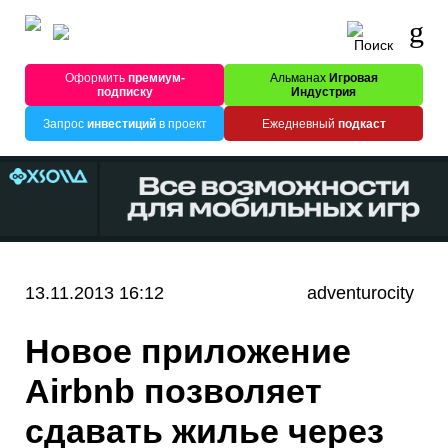
Оформить
премиум-
Альманах
Игровая
подписку
Индустрия
Запрос
инвестиций
в проект
Ежедневный
подкаст
13.11.2013 16:12
adventurocity
Новое приложение
Airbnb позволяет
сдавать жилье через