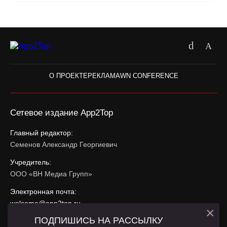
О ПРОЕКТЕ
РЕКЛАМА
WN CONFERENCE
Сетевое издание App2Top
Главный редактор:
Семенов Александр Георгиевич
Учредитель:
ООО «ВН Медиа Групп»
Электронная почта:
welcome@app2top.ru
×
ПОДПИШИСЬ НА РАССЫЛКУ
При использовании материалов активная ссылка на
app2top.ru