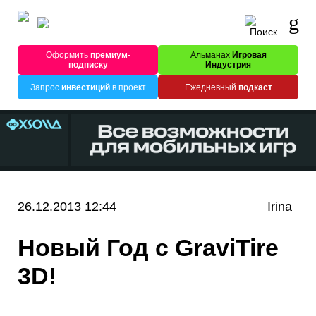
Оформить
премиум-
Альманах
Игровая
подписку
Индустрия
Запрос
инвестиций
в проект
Ежедневный
подкаст
26.12.2013 12:44
Irina
Новый Год с GraviTire
3D!