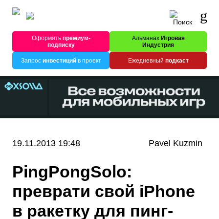
Оформить
премиум-
Альманах
Игровая
подписку
Индустрия
Запрос
инвестиций
в проект
Ежедневный
подкаст
19.11.2013 19:48
Pavel Kuzmin
PingPongSolo:
преврати свой iPhone
в ракетку для пинг-