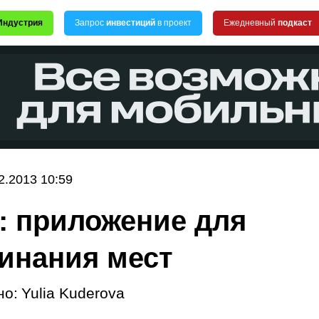
Индустрия
Запрос
инвестиций
в проект
Ежедневный
подкаст
2.2013 10:59
r: приложение для
инания мест
но:
Yulia Kuderova