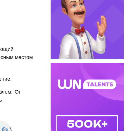
ающий
есным местом
ение.
блем. Он
ь