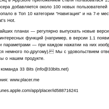
сяц в AppStore приложением стали пользоваться 15
йсера добавляется около 100 новых пользователей
пало в Топ 10 категории “Навигация” и на 7-е мес
t’s Hot.
айших планах — регулярно выпускать новые верси
интересных функций (например, в версии 1.1 появ
и параметрами — при каждом нажатии на них изоб
ся немного по-другому). Мы с удовольствием отв
ы о нашем продукте.
команда 33 Bits (info@33bits.net)
ния: www.placer.me
/itunes.apple.com/app/placer/id588716241