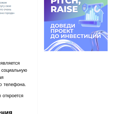
 является
в социальную
ая
о телефона.
 откроется
ения