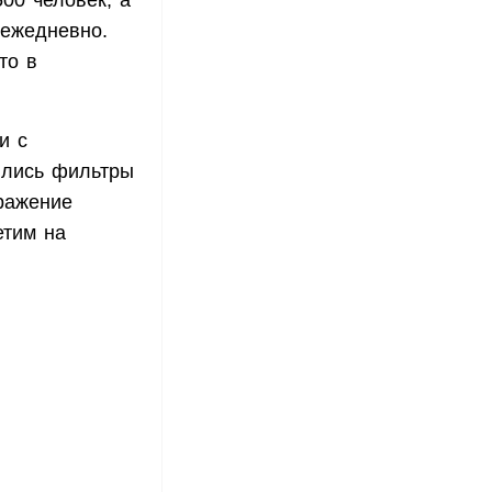
00 человек, а
 ежедневно.
то в
и с
ились фильтры
ражение
етим на