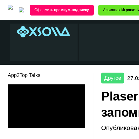
Оформить
премиум-подписку
Альманах
Игровая 
App2Top Talks
27.0
Другое
Plase
запом
Опубликова