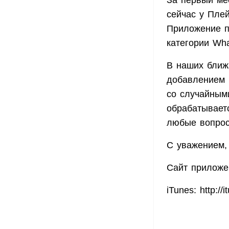
За первый ме
сейчас у Пле
Приложение по
категории Wha
В наших ближ
добавлением 
со случайным
обрабатывает
любые вопрос
С уважением, 
Сайт приложе
iTunes: http:/