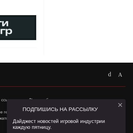
 ссылка на
app2top.ru
обязательна.
×
ПОДПИШИСЬ НА РАССЫЛКУ
ные геолокации Пользователей сайта и сервис «Яндекс
жатся в
Политике конфиденциальности
и
Пользовательском
Дайджест новостей игровой индустрии
каждую пятницу.