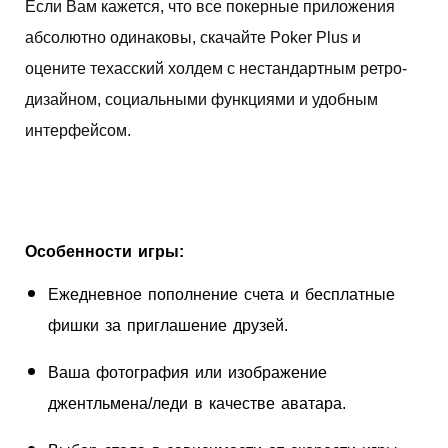
Если Вам кажется, что все покерные приложения
абсолютно одинаковы, скачайте Poker Plus и
оцените техасский холдем с нестандартным ретро-
дизайном, социальными функциями и удобным
интерфейсом.
Особенности игры:
Ежедневное пополнение счета и бесплатные
фишки за приглашение друзей.
Ваша фотография или изображение
джентльмена/леди в качестве аватара.