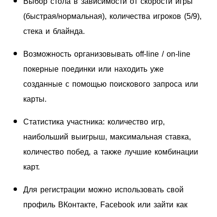
Выбор стола в зависимости от скорости игры
(быстрая/нормальная), количества игроков (5/9),
стека и блайнда.
Возможность организовывать off-line / on-line
покерные поединки или находить уже
созданные с помощью поискового запроса или
карты.
Cтатистика участника: количество игр,
наибольший выигрыш, максимальная ставка,
количество побед, а также лучшие комбинации
карт.
Для регистрации можно использовать свой
профиль ВКонтакте, Facebook или зайти как