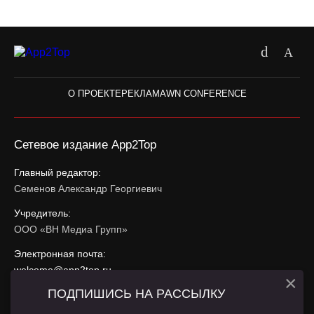
О ПРОЕКТЕ
РЕКЛАМА
WN CONFERENCE
Сетевое издание App2Top
Главный редактор:
Семенов Александр Георгиевич
Учредитель:
ООО «ВН Медиа Групп»
Электронная почта:
welcome@app2top.ru
×
ПОДПИШИСЬ НА РАССЫЛКУ
При использовании материалов активная ссылка на
app2top.ru