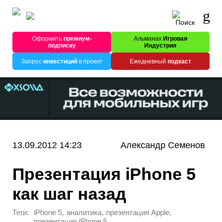
Оформить
премиум-
Альманах
Игровая
подписку
Индустрия
Запрос
инвестиций
в проект
Ежедневный
подкаст
13.09.2012 14:23
Александр Семенов
Презентация iPhone 5
как шаг назад
Теги:
,
,
,
iPhone 5
аналитика
презентация Apple
презентация iPhone 5