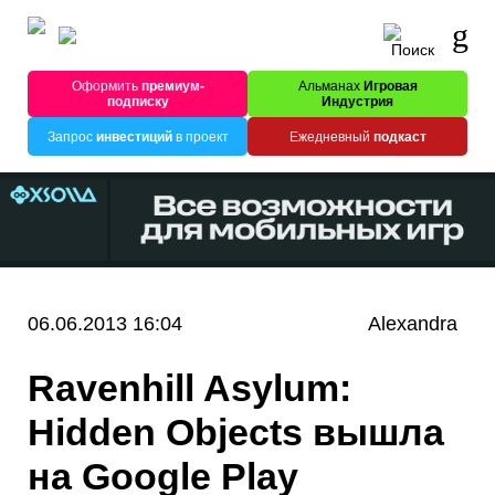
Оформить
премиум-
Альманах
Игровая
подписку
Индустрия
Запрос
инвестиций
в проект
Ежедневный
подкаст
06.06.2013 16:04
Alexandra
Ravenhill Asylum:
Hidden Objects вышла
на Google Play