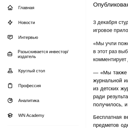
Опубликова
Главная
3 декабря сту
Новости
игровое прил
Интервью
«Мы учли поже
в этот раз вы
Разыскивается инвестор/
издатель
комментирует 
Круглый стол
— «Мы также з
журнальной и
Профессия
из детских жу
ради результ
Аналитика
получилось, и
WN Academy
Бесплатная в
предметов оде