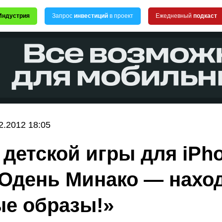
Индустрия
Запрос
инвестиций
в проект
Ежедневный
подкаст
2.2012 18:05
 детской игры для iPh
«Одень Минако — нахо
е образы!»