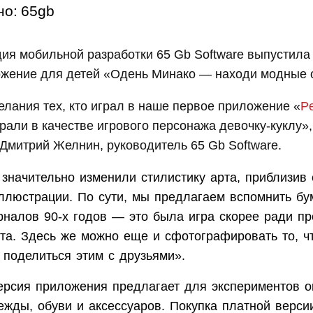
но:
65gb
дия мобильной разработки 65 Gb Software выпустила
ожение для детей «Одень Минако — находи модные 
лания тех, кто играл в наше первое приложение «
Pe
брали в качестве игрового персонажа девочку-куклу»
Дмитрий Желнин, руководитель 65 Gb Software.
начительно изменили стилистику арта, приблизив 
ллюстрации. По сути, мы предлагаем вспомнить бу
рналов 90-х годов — это была игра скорее ради пр
ата. Здесь же можно еще и сфотографировать то, ч
 поделиться этим с друзьями».
ерсия приложения предлагает для экспериментов о
жды, обуви и аксессуаров. Покупка платной верси