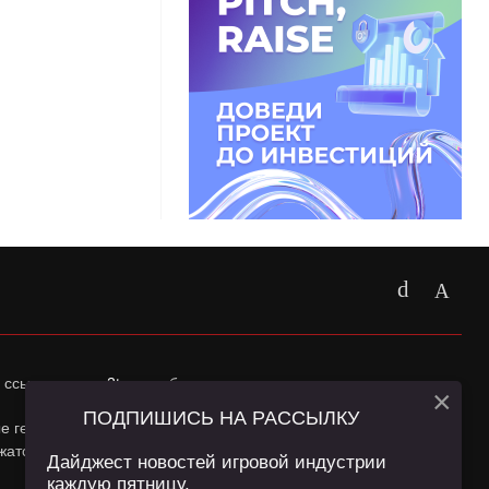
 ссылка на
app2top.ru
обязательна.
×
ПОДПИШИСЬ НА РАССЫЛКУ
ные геолокации Пользователей сайта и сервис «Яндекс
жатся в
Политике конфиденциальности
и
Пользовательском
Дайджест новостей игровой индустрии
каждую пятницу.