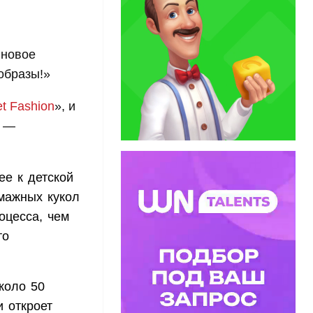
 новое
образы!»
t Fashion
», и
, —
ее к детской
мажных кукол
оцесса, чем
то
коло 50
и откроет