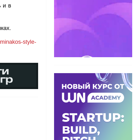
 и в
ках.
/minakos-style-