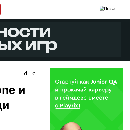
one и
ди