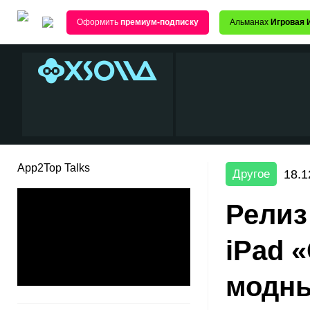
Оформить
премиум-подписку
Альманах
Игровая 
App2Top Talks
18.1
Другое
Релиз
iPad 
модны