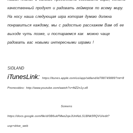
качественный продукт и радовать геймеров по всему миру.
На носу наша следующая игра которая думаю должна
понравиться каждому, мы с радостью расскажем Вам об ее
выходе чуть позже, и постараемся как можно чаще
радовать вас новыми интересными играми !
SIDLAND
iTunesLink:
https://itunes.apple.com/us/app/sidland/id788749889?mt=8
Promovideo: http://www.youtube.com/watch?v=ftlZ2n1y-z8
Screens
https://docs.google.com/file/d/0B6ukFMws2qeJUmNzLS1BNk5RQVU/edit?
usp=drive_web