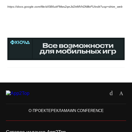
https://docs.google.com/file/d/0B6ukFMws2qeJd2ttMVhDNlllcFU/edit?usp=drive_web
О ПРОЕКТЕ
РЕКЛАМА
WN CONFERENCE