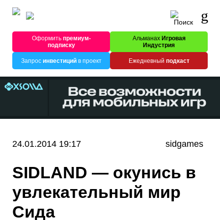
Оформить
премиум-
Альманах
Игровая
подписку
Индустрия
Запрос
инвестиций
в проект
Ежедневный
подкаст
24.01.2014 19:17
sidgames
SIDLAND — окунись в
увлекательный мир
Сида