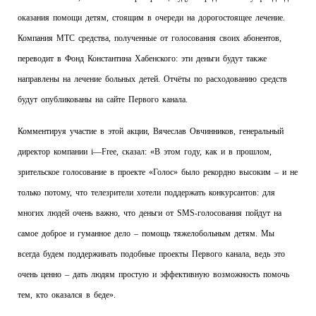
оказания помощи детям, стоящим в очереди на дорогостоящее лечение.
Компания МТС средства, полученные от голосования своих абонентов,
переводит в Фонд Константина Хабенского: эти деньги будут также
направлены на лечение больных детей.
Отчёты по расходованию средств
будут опубликованы на сайте Первого канала.
Комментируя участие в этой акции, Вячеслав Овчинников, генеральный
директор компании
i
—
Free
, сказал: «В этом году, как и в прошлом,
зрительское голосование в проекте «Голос» было рекордно высоким – и не
только потому, что телезрители хотели поддержать конкурсантов: для
многих людей очень важно, что деньги от
SMS
-голосования пойдут на
самое доброе и гуманное дело – помощь тяжелобольным детям. Мы
всегда будем поддерживать подобные проекты Первого канала, ведь это
очень ценно – дать людям простую и эффективную возможность помочь
тем, кто оказался в беде».