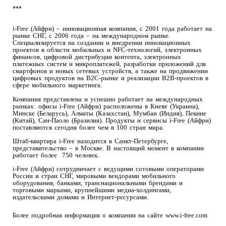
***
i-Free (Айфри) – инновационная компания, с 2001 года работает на
рынке СНГ, с 2006 года – на международном рынке.
Специализируется на создании и внедрении инновационных
проектов в области мобильных и NFC-технологий, электронных
финансов, цифровой дистрибуции контента, электронных
платежных систем и микроплатежей, разработки приложений для
смартфонов и новых сетевых устройств, а также на продвижении
цифровых продуктов на B2C-рынке и реализации B2B-проектов в
сфере мобильного маркетинга.
Компания представлена и успешно работает на международных
рынках: офисы i-Free (Айфри) расположены в Киеве (Украина),
Минске (Беларусь), Алматы (Казахстан), Мумбаи (Индия), Пекине
(Китай), Сан-Паоло (Бразилия). Продукты и сервисы i-Free (Айфри)
поставляются сегодня более чем в 100 стран мира.
Штаб-квартира i-Free находится в Санкт-Петербурге,
представительство – в Москве. В настоящий момент в компании
работает более 750 человек.
i-Free (Айфри) сотрудничает с ведущими сотовыми операторами
России и стран СНГ, мировыми вендорами мобильного
оборудования, банками, транснациональными брендами и
торговыми марками, крупнейшими медиа-холдингами,
издательскими домами и Интернет-ресурсами.
Более подробная информация о компании на сайте
www.i-free.com