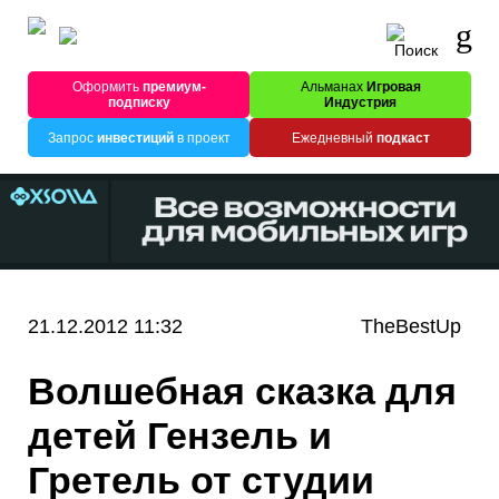
Оформить
премиум-
Альманах
Игровая
подписку
Индустрия
Запрос
инвестиций
в проект
Ежедневный
подкаст
21.12.2012 11:32
TheBestUp
Волшебная сказка для
детей Гензель и
Гретель от студии